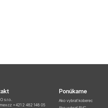
akt
Ponúkame
s.r.o..
Ako vybrať koberec
imex.cz
+421 2 482 148 05
Ako vybrať PVC