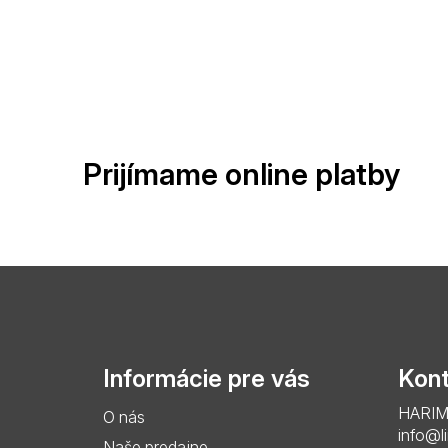
Prijímame online platby
Z
á
p
Informácie pre vás
Kont
ä
HARIMO 
O nás
t
info@l
Naše predajne