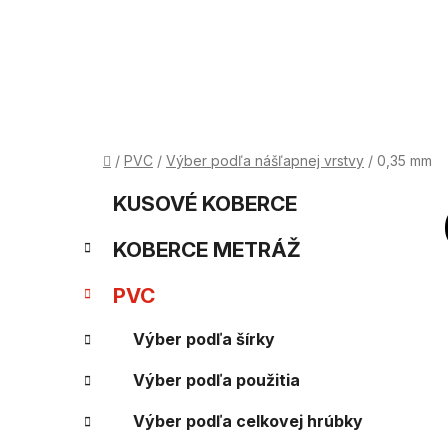
Prejsť
na
obsah
Domov
/
PVC
/
Výber podľa nášľapnej vrstvy
/
0,35 mm
B
K
Preskočiť
KUSOVÉ KOBERCE
kategórie
a
o
KOBERCE METRÁŽ
t
č
e
PVC
n
g
Výber podľa šírky
ý
ó
Výber podľa použitia
p
r
i
a
Výber podľa celkovej hrúbky