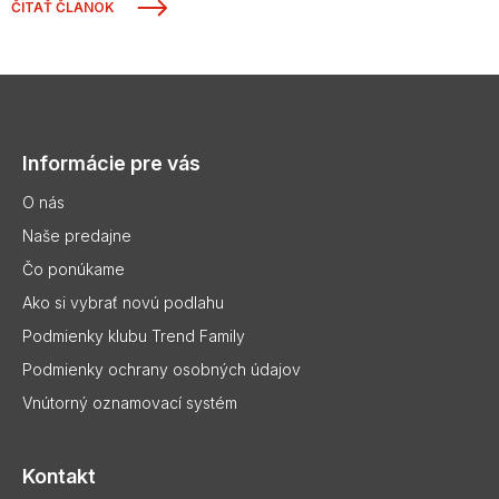
ČÍTAŤ ČLÁNOK
Z
á
p
Informácie pre vás
ä
t
O nás
i
Naše predajne
e
Čo ponúkame
Ako si vybrať novú podlahu
Podmienky klubu Trend Family
Podmienky ochrany osobných údajov
Vnútorný oznamovací systém
Kontakt