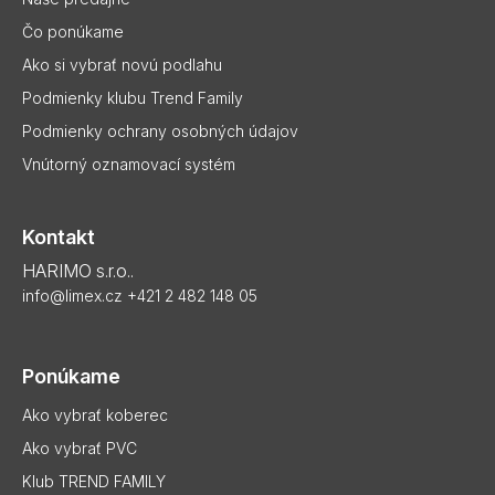
r
e
v
Čo ponúkame
k
Ako si vybrať novú podlahu
y
v
Podmienky klubu Trend Family
ý
p
Podmienky ochrany osobných údajov
i
Vnútorný oznamovací systém
s
u
Kontakt
HARIMO s.r.o..
info@limex.cz
+421 2 482 148 05
Ponúkame
Ako vybrať koberec
Ako vybrať PVC
Klub TREND FAMILY