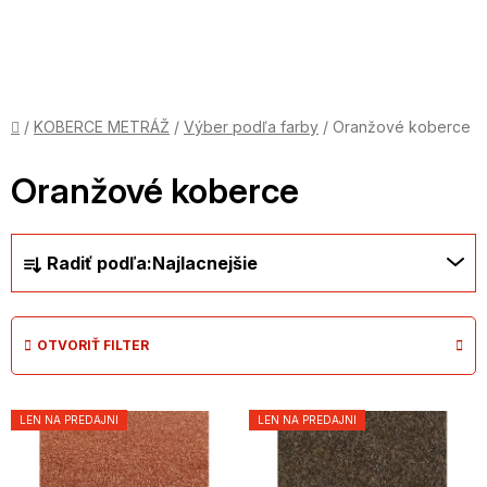
Prejsť
na
obsah
Domov
/
KOBERCE METRÁŽ
/
Výber podľa farby
/
Oranžové koberce
Oranžové koberce
R
Radiť podľa:
Najlacnejšie
a
d
e
OTVORIŤ FILTER
n
i
V
e
LEN NA PREDAJNI
LEN NA PREDAJNI
ý
p
p
r