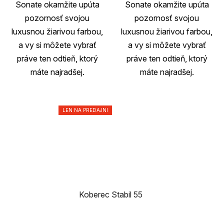
Sonate okamžite upúta
Sonate okamžite upúta
pozornosť svojou
pozornosť svojou
luxusnou žiarivou farbou,
luxusnou žiarivou farbou,
a vy si môžete vybrať
a vy si môžete vybrať
práve ten odtieň, ktorý
práve ten odtieň, ktorý
máte najradšej.
máte najradšej.
LEN NA PREDAJNI
Koberec Stabil 55