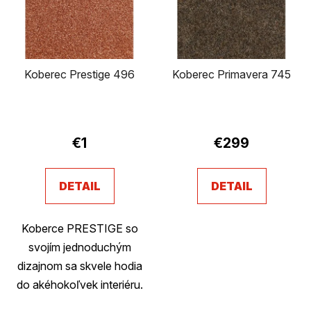
i
o
s
d
p
u
r
k
Koberec Prestige 496
Koberec Primavera 745
o
t
d
o
u
v
k
€1
€299
t
o
v
DETAIL
DETAIL
Koberce PRESTIGE so
svojím jednoduchým
dizajnom sa skvele hodia
do akéhokoľvek interiéru.