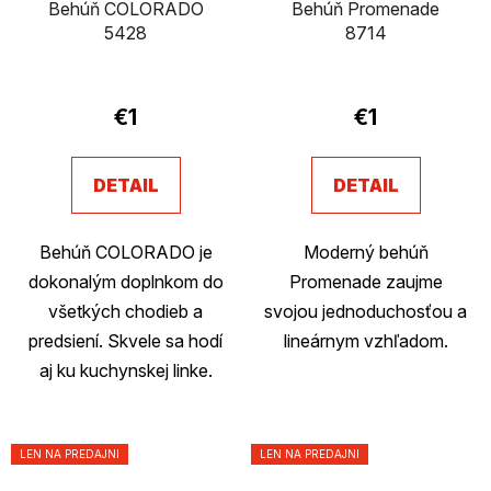
Behúň COLORADO
Behúň Promenade
5428
8714
€1
€1
DETAIL
DETAIL
Behúň COLORADO je
Moderný behúň
dokonalým doplnkom do
Promenade zaujme
všetkých chodieb a
svojou jednoduchosťou a
predsiení. Skvele sa hodí
lineárnym vzhľadom.
aj ku kuchynskej linke.
LEN NA PREDAJNI
LEN NA PREDAJNI