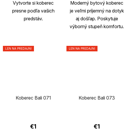
Vytvorte si koberec
Moderný bytový koberec
presne podľa vašich
je veľmi príjemný na dotyk
predstáv.
aj došľap. Poskytuje
výborný stupeň komfortu.
LEN NA PREDAJNI
LEN NA PREDAJNI
Koberec Bali 071
Koberec Bali 073
Priemerné
hodnotenie
€1
€1