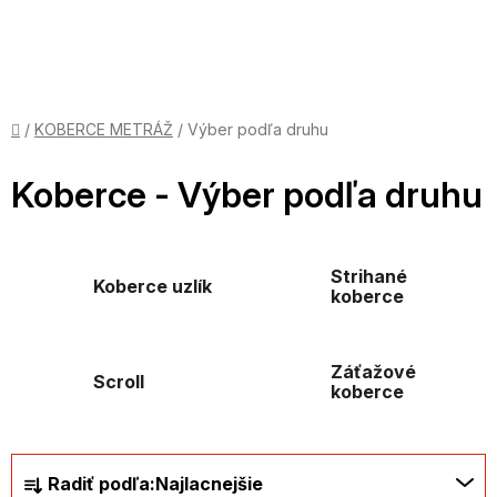
Prejsť
na
obsah
Domov
/
KOBERCE METRÁŽ
/
Výber podľa druhu
Koberce - Výber podľa druhu
Strihané
Koberce uzlík
koberce
Záťažové
Scroll
koberce
R
Radiť podľa:
Najlacnejšie
a