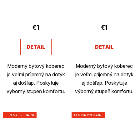
Priemerné
hodnotenie
€1
€1
produktu
je
DETAIL
DETAIL
2,7
z
Moderný bytový koberec
Moderný bytový koberec
5
je veľmi príjemný na dotyk
je veľmi príjemný na dotyk
hviezdičiek.
aj došľap. Poskytuje
aj došľap. Poskytuje
výborný stupeň komfortu.
výborný stupeň komfortu.
LEN NA PREDAJNI
LEN NA PREDAJNI