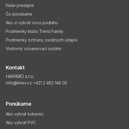
y
i
Naše predajne
v
e
ý
Čo ponúkame
p
Ako si vybrať novú podlahu
i
s
Podmienky klubu Trend Family
u
Podmienky ochrany osobných údajov
Vnútorný oznamovací systém
Kontakt
HARIMO s.r.o..
info@limex.cz
+421 2 482 148 05
Ponúkame
Ako vybrať koberec
Ako vybrať PVC