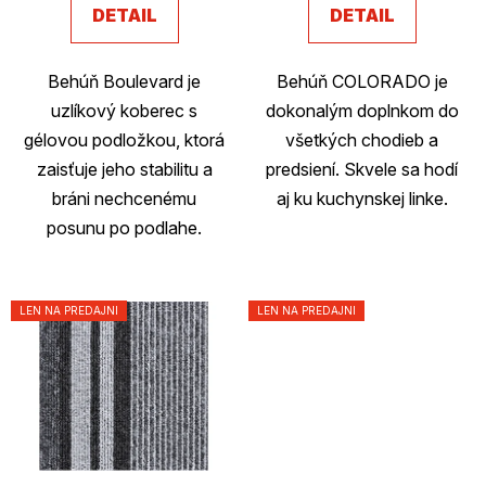
v
DETAIL
DETAIL
Behúň Boulevard je
Behúň COLORADO je
uzlíkový koberec s
dokonalým doplnkom do
gélovou podložkou, ktorá
všetkých chodieb a
zaisťuje jeho stabilitu a
predsiení. Skvele sa hodí
bráni nechcenému
aj ku kuchynskej linke.
posunu po podlahe.
LEN NA PREDAJNI
LEN NA PREDAJNI