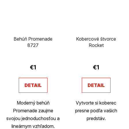
Behúň Promenade
Kobercové štvorce
8727
Rocket
Priemerné
hodnotenie
€1
€1
produktu
je
DETAIL
DETAIL
3,4
z
Moderný behúň
Vytvorte si koberec
5
Promenade zaujme
presne podľa vašich
hviezdičiek.
svojou jednoduchosťou a
predstáv.
lineárnym vzhľadom.