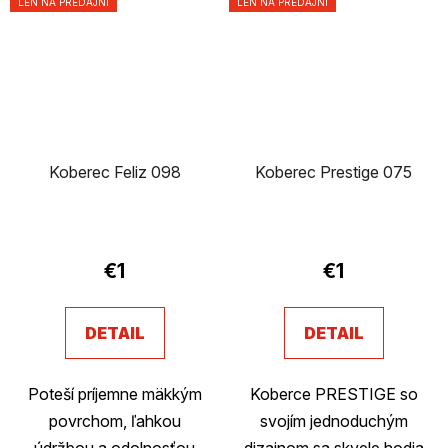
LEN NA PREDAJNI
LEN NA PREDAJNI
Koberec Feliz 098
Koberec Prestige 075
€1
€1
DETAIL
DETAIL
Poteší príjemne mäkkým
Koberce PRESTIGE so
povrchom, ľahkou
svojím jednoduchým
údržbou a odolnosťou
dizajnom sa skvele hodia