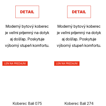
produktu
je
DETAIL
DETAIL
2,6
z
Moderný bytový koberec
Moderný bytový koberec
5
je veľmi príjemný na dotyk
je veľmi príjemný na dotyk
hviezdičiek.
aj došľap. Poskytuje
aj došľap. Poskytuje
výborný stupeň komfortu.
výborný stupeň komfortu.
LEN NA PREDAJNI
LEN NA PREDAJNI
Koberec Bali 075
Koberec Bali 274