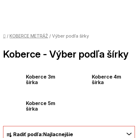
Prejsť
na
obsah
Domov
/
KOBERCE METRÁŽ
/
Výber podľa šírky
Koberce - Výber podľa šírky
Koberce 3m
Koberce 4m
šírka
šírka
Koberce 5m
šírka
R
Radiť podľa:
Najlacnejšie
a