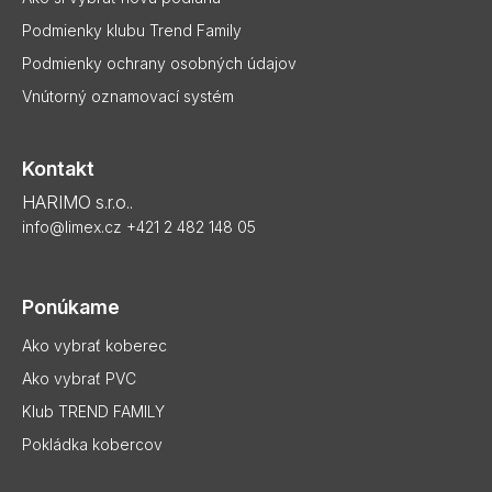
s
Podmienky klubu Trend Family
u
Podmienky ochrany osobných údajov
Vnútorný oznamovací systém
Kontakt
HARIMO s.r.o..
info@limex.cz
+421 2 482 148 05
Ponúkame
Ako vybrať koberec
Ako vybrať PVC
Klub TREND FAMILY
Pokládka kobercov