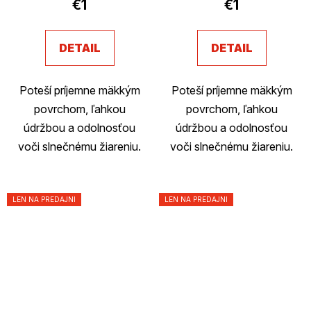
€1
€1
DETAIL
DETAIL
Poteší príjemne mäkkým
Poteší príjemne mäkkým
povrchom, ľahkou
povrchom, ľahkou
údržbou a odolnosťou
údržbou a odolnosťou
voči slnečnému žiareniu.
voči slnečnému žiareniu.
LEN NA PREDAJNI
LEN NA PREDAJNI