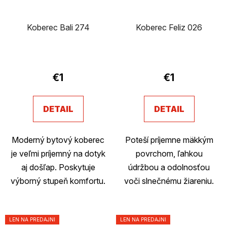
Koberec Bali 274
Koberec Feliz 026
€1
€1
DETAIL
DETAIL
Moderný bytový koberec
Poteší príjemne mäkkým
je veľmi príjemný na dotyk
povrchom, ľahkou
aj došľap. Poskytuje
údržbou a odolnosťou
výborný stupeň komfortu.
voči slnečnému žiareniu.
LEN NA PREDAJNI
LEN NA PREDAJNI