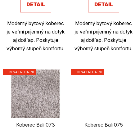
v
DETAIL
DETAIL
2,6
z
Moderný bytový koberec
Moderný bytový koberec
5
je veľmi príjemný na dotyk
je veľmi príjemný na dotyk
hviezdičiek.
aj došľap. Poskytuje
aj došľap. Poskytuje
výborný stupeň komfortu.
výborný stupeň komfortu.
LEN NA PREDAJNI
LEN NA PREDAJNI
Koberec Bali 073
Koberec Bali 075