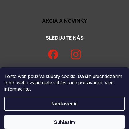
AKCIA A NOVINKY
SLEDUJTE NÁS
Tento web používa súbory cookie. Ďalším prechádzaním
tohto webu vyjadrujete súhlas s ich používaním. Viac
informácií
tu
.
Nastavenie
Copyright 2026
Koberce Trend
. Všetky práva vyhradené.
Súhlasím
Vytvoril Shoptet