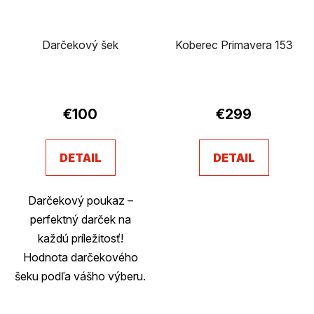
Darčekový šek
Koberec Primavera 153
Priemerné
hodnotenie
€100
€299
produktu
je
DETAIL
DETAIL
2,9
z
Darčekový poukaz –
5
perfektný darček na
hviezdičiek.
každú príležitosť!
Hodnota darčekového
šeku podľa vášho výberu.