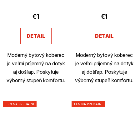
Priemerné
hodnotenie
€1
€1
produktu
je
DETAIL
DETAIL
2,7
z
Moderný bytový koberec
Moderný bytový koberec
5
je veľmi príjemný na dotyk
je veľmi príjemný na dotyk
hviezdičiek.
aj došľap. Poskytuje
aj došľap. Poskytuje
výborný stupeň komfortu.
výborný stupeň komfortu.
LEN NA PREDAJNI
LEN NA PREDAJNI