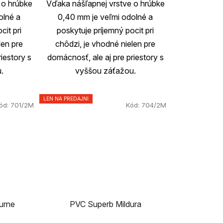
 o hrúbke
Vďaka nášľapnej vrstve o hrúbke
5
olné a
0,40 mm je veľmi odolné a
hviezdičiek.
cit pri
poskytuje príjemný pocit pri
len pre
chôdzi, je vhodné nielen pre
iestory s
domácnosť, ale aj pre priestory s
.
vyššou záťažou.
LEN NA PREDAJNI
ód:
701/2M
Kód:
704/2M
urne
PVC Superb Mildura