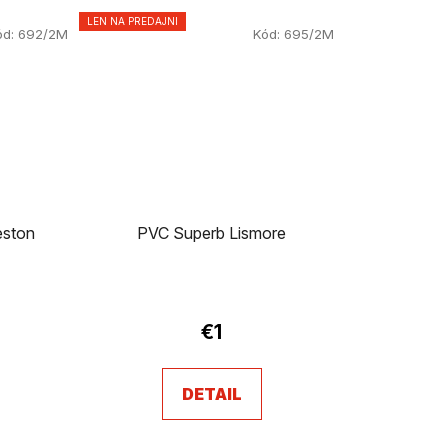
LEN NA PREDAJNI
ód:
692/2M
Kód:
695/2M
eston
PVC Superb Lismore
Priemerné
hodnotenie
€1
produktu
je
DETAIL
2,8
z