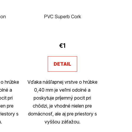
don
PVC Superb Cork
€1
DETAIL
 o hrúbke
Vďaka nášľapnej vrstve o hrúbke
olné a
0,40 mm je veľmi odolné a
cit pri
poskytuje príjemný pocit pri
len pre
chôdzi, je vhodné nielen pre
iestory s
domácnosť, ale aj pre priestory s
.
vyššou záťažou.