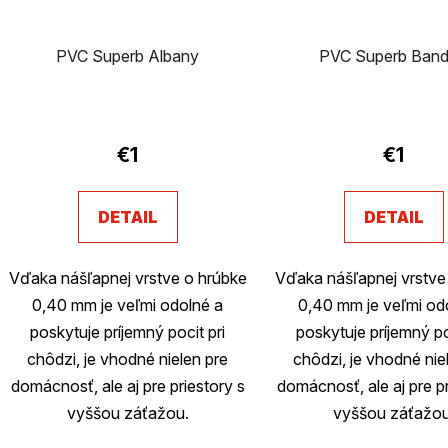
PVC Superb Albany
PVC Superb Ban
€1
€1
DETAIL
DETAIL
Vďaka nášľapnej vrstve o hrúbke
Vďaka nášľapnej vrstve
0,40 mm je veľmi odolné a
0,40 mm je veľmi od
poskytuje príjemný pocit pri
poskytuje príjemný po
chôdzi, je vhodné nielen pre
chôdzi, je vhodné nie
domácnosť, ale aj pre priestory s
domácnosť, ale aj pre pr
vyššou záťažou.
vyššou záťažou