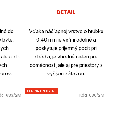
DETAIL
dné do
Vďaka nášľapnej vrstve o hrúbke
v byte,
0,40 mm je veľmi odolné a
ných
poskytuje príjemný pocit pri
ale aj do
chôdzi, je vhodné nielen pre
ých
domácnosť, ale aj pre priestory s
torov.
vyššou záťažou.
LEN NA PREDAJNI
ód:
683/2M
Kód:
686/2M