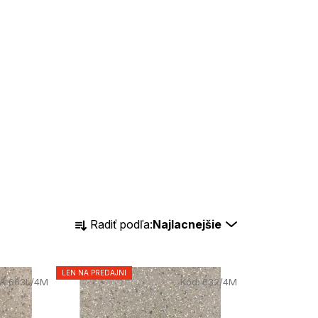
R
Radiť podľa:
Najlacnejšie
a
d
LEN NA PREDAJNI
NA 663L/4M
Kód:
632/4M
e