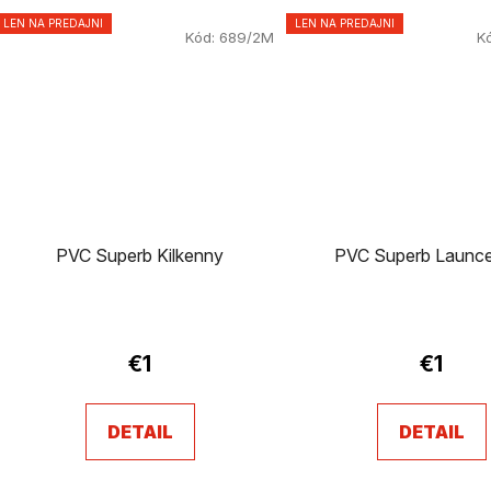
LEN NA PREDAJNI
LEN NA PREDAJNI
Kód:
689/2M
K
PVC Superb Kilkenny
PVC Superb Launc
€1
€1
DETAIL
DETAIL