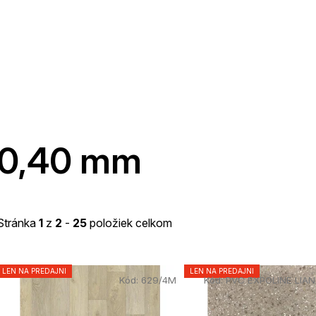
0,40 mm
Stránka
1
z
2
-
25
položiek celkom
V
LEN NA PREDAJNI
LEN NA PREDAJNI
Kód:
629/4M
Kód:
PVC EXPOLINE LIA
ý