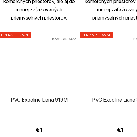
komerčných priestorov, ale aj do
komerčných priestorov, 
menej zaťažovaných
menej zaťažovan
priemyselných priestorov.
priemyselných pries
LEN NA PREDAJNI
LEN NA PREDAJNI
Kód:
635/4M
K
PVC Expoline Liana 919M
PVC Expoline Liana
Priemerné
hodnotenie
€1
€1
produktu