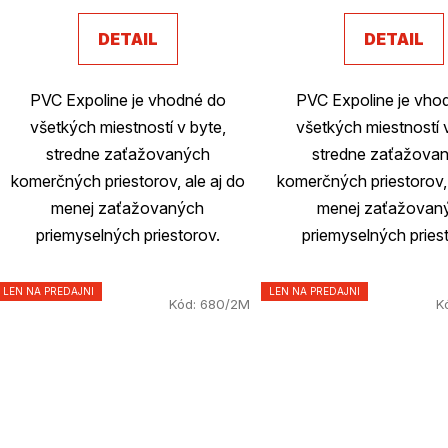
je
DETAIL
DETAIL
3,2
z
PVC Expoline je vhodné do
PVC Expoline je vho
5
všetkých miestností v byte,
všetkých miestností 
hviezdičiek.
stredne zaťažovaných
stredne zaťažova
komerčných priestorov, ale aj do
komerčných priestorov, 
menej zaťažovaných
menej zaťažovan
priemyselných priestorov.
priemyselných pries
LEN NA PREDAJNI
LEN NA PREDAJNI
Kód:
680/2M
K