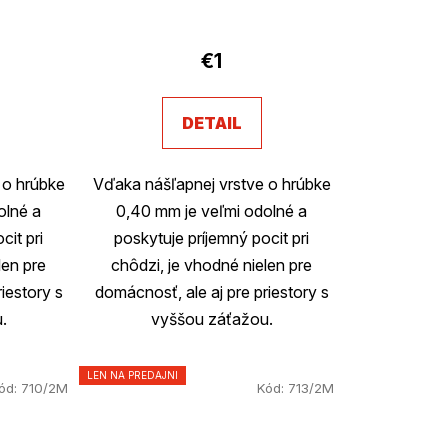
€1
DETAIL
 o hrúbke
Vďaka nášľapnej vrstve o hrúbke
olné a
0,40 mm je veľmi odolné a
cit pri
poskytuje príjemný pocit pri
len pre
chôdzi, je vhodné nielen pre
iestory s
domácnosť, ale aj pre priestory s
.
vyššou záťažou.
LEN NA PREDAJNI
ód:
710/2M
Kód:
713/2M