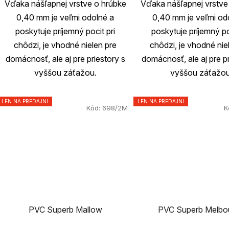
Vďaka nášľapnej vrstve o hrúbke
Vďaka nášľapnej vrstve
0,40 mm je veľmi odolné a
0,40 mm je veľmi od
poskytuje príjemný pocit pri
poskytuje príjemný po
chôdzi, je vhodné nielen pre
chôdzi, je vhodné nie
domácnosť, ale aj pre priestory s
domácnosť, ale aj pre pr
vyššou záťažou.
vyššou záťažou
LEN NA PREDAJNI
LEN NA PREDAJNI
Kód:
698/2M
K
PVC Superb Mallow
PVC Superb Melbo