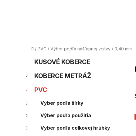
Prejsť
na
obsah
Domov
/
PVC
/
Výber podľa nášľapnej vrstvy
/
0,40 mm
B
K
Preskočiť
KUSOVÉ KOBERCE
kategórie
a
o
KOBERCE METRÁŽ
t
č
e
PVC
n
g
Výber podľa šírky
ý
ó
Výber podľa použitia
p
r
i
a
Výber podľa celkovej hrúbky