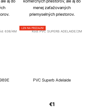
ale aj do
komerčných priestorov, ale aj do
ých
menej zaťažovaných
torov.
priemyselných priestorov.
LEN NA PREDAJNI
ód:
638/4M
Kód:
PVC SUPERB ADELAIDE/2M
 989E
PVC Superb Adelaide
€1