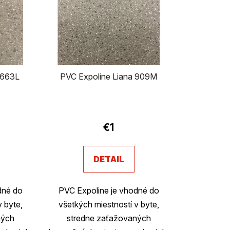
n
i
e
p
 663L
PVC Expoline Liana 909M
r
o
d
€1
u
DETAIL
k
t
dné do
PVC Expoline je vhodné do
o
v byte,
všetkých miestností v byte,
ných
stredne zaťažovaných
v