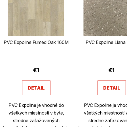
p
i
s
p
PVC Expoline Fumed Oak 160M
PVC Expoline Liana
r
o
d
€1
€1
u
DETAIL
DETAIL
k
t
PVC Expoline je vhodné do
PVC Expoline je vho
o
všetkých miestností v byte,
všetkých miestností 
stredne zaťažovaných
stredne zaťažova
v