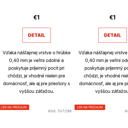
€1
€1
DETAIL
DETAIL
Vďaka nášľapnej vrstve o hrúbke
Vďaka nášľapnej vrstve
0,40 mm je veľmi odolné a
0,40 mm je veľmi od
poskytuje príjemný pocit pri
poskytuje príjemný po
chôdzi, je vhodné nielen pre
chôdzi, je vhodné nie
domácnosť, ale aj pre priestory s
domácnosť, ale aj pre pr
vyššou záťažou.
vyššou záťažou
LEN NA PREDAJNI
LEN NA PREDAJNI
Kód:
707/2M
K