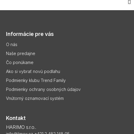
Z
á
p
Informácie pre vás
ä
t
O nás
i
Naše predajne
e
Čo ponúkame
Ako si vybrať novú podlahu
Podmienky klubu Trend Family
Podmienky ochrany osobných údajov
Vnútorný oznamovací systém
Kontakt
HARIMO s.r.o..
info@limex.cz
+421 2 482 148 05