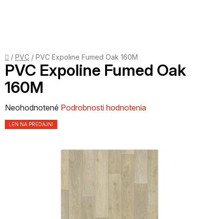
Prejsť
na
obsah
Domov
/
PVC
/
PVC Expoline Fumed Oak 160M
PVC Expoline Fumed Oak
160M
Priemerné
Neohodnotené
Podrobnosti hodnotenia
hodnotenie
LEN NA PREDAJNI
produktu
je
0,0
z
5
hviezdičiek.