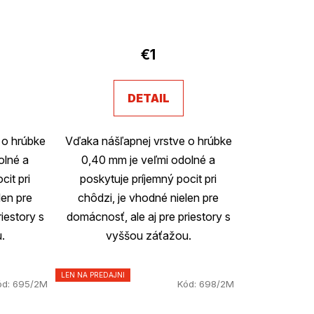
€1
DETAIL
 o hrúbke
Vďaka nášľapnej vrstve o hrúbke
olné a
0,40 mm je veľmi odolné a
cit pri
poskytuje príjemný pocit pri
len pre
chôdzi, je vhodné nielen pre
iestory s
domácnosť, ale aj pre priestory s
.
vyššou záťažou.
LEN NA PREDAJNI
ód:
695/2M
Kód:
698/2M