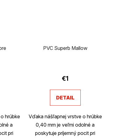
ore
PVC Superb Mallow
rné
enie
€1
tu
DETAIL
 o hrúbke
Vďaka nášľapnej vrstve o hrúbke
olné a
0,40 mm je veľmi odolné a
čiek.
cit pri
poskytuje príjemný pocit pri