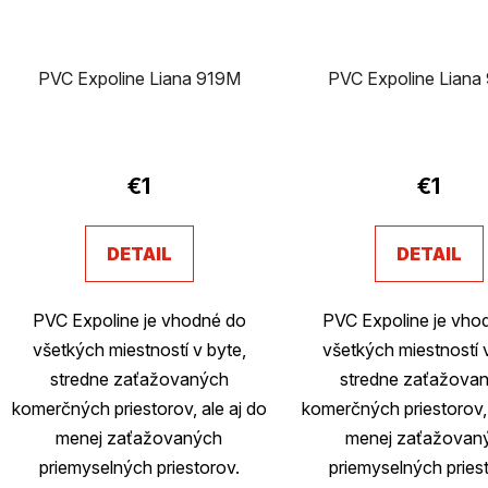
PVC Expoline Liana 919M
PVC Expoline Liana
Priemerné
hodnotenie
€1
€1
produktu
je
DETAIL
DETAIL
3,2
z
PVC Expoline je vhodné do
PVC Expoline je vho
5
všetkých miestností v byte,
všetkých miestností 
hviezdičiek.
stredne zaťažovaných
stredne zaťažova
komerčných priestorov, ale aj do
komerčných priestorov, 
menej zaťažovaných
menej zaťažovan
priemyselných priestorov.
priemyselných pries