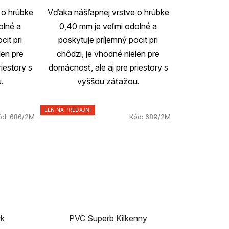
 o hrúbke
Vďaka nášľapnej vrstve o hrúbke
olné a
0,40 mm je veľmi odolné a
cit pri
poskytuje príjemný pocit pri
len pre
chôdzi, je vhodné nielen pre
iestory s
domácnosť, ale aj pre priestory s
.
vyššou záťažou.
LEN NA PREDAJNI
ód:
686/2M
Kód:
689/2M
rk
PVC Superb Kilkenny