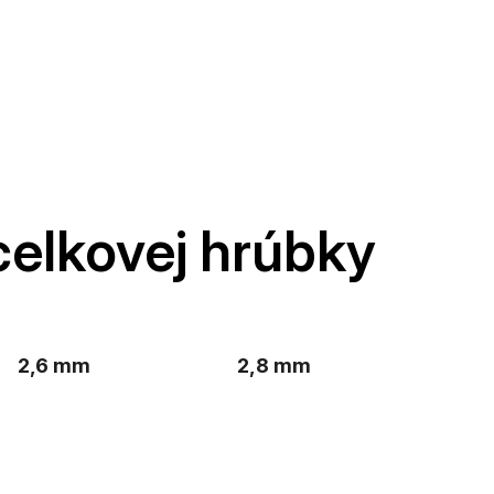
celkovej hrúbky
2,6 mm
2,8 mm