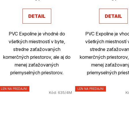
u
DETAIL
DETAIL
k
t
PVC Expoline je vhodné do
PVC Expoline je vho
o
všetkých miestností v byte,
všetkých miestností 
stredne zaťažovaných
stredne zaťažova
v
komerčných priestorov, ale aj do
komerčných priestorov, 
menej zaťažovaných
menej zaťažovan
priemyselných priestorov.
priemyselných pries
LEN NA PREDAJNI
LEN NA PREDAJNI
Kód:
635/4M
K