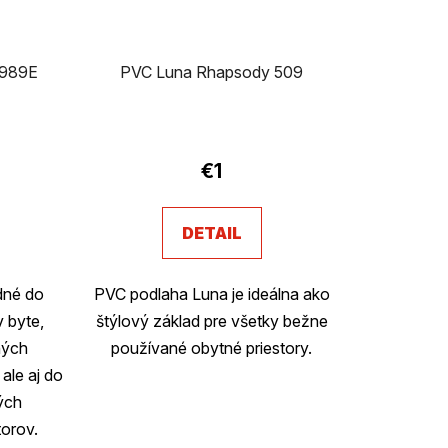
 989E
PVC Luna Rhapsody 509
€1
DETAIL
dné do
PVC podlaha Luna je ideálna ako
v byte,
štýlový základ pre všetky bežne
ných
používané obytné priestory.
ale aj do
ých
torov.