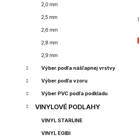
e
n
2,0 mm
e
2,5 mm
l
2,6 mm
2,8 mm
2,9 mm
Výber podľa nášľapnej vrstvy
Výber podľa vzoru
Výber PVC podľa podkladu
VINYLOVÉ PODLAHY
VINYL STARLINE
VINYL EGIBI