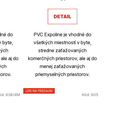
u
DETAIL
k
t
dné do
PVC Expoline je vhodné do
o
v byte,
všetkých miestností v byte,
ných
stredne zaťažovaných
v
ale aj do
komerčných priestorov, ale aj do
ých
menej zaťažovaných
torov.
priemyselných priestorov.
LEN NA PREDAJNI
ód:
638/4M
Kód:
605