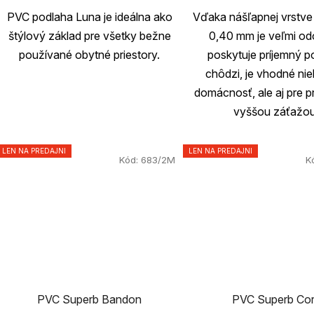
PVC podlaha Luna je ideálna ako
Vďaka nášľapnej vrstve
štýlový základ pre všetky bežne
0,40 mm je veľmi od
používané obytné priestory.
poskytuje príjemný po
chôdzi, je vhodné nie
domácnosť, ale aj pre pr
vyššou záťažou
LEN NA PREDAJNI
LEN NA PREDAJNI
Kód:
683/2M
K
PVC Superb Bandon
PVC Superb Co