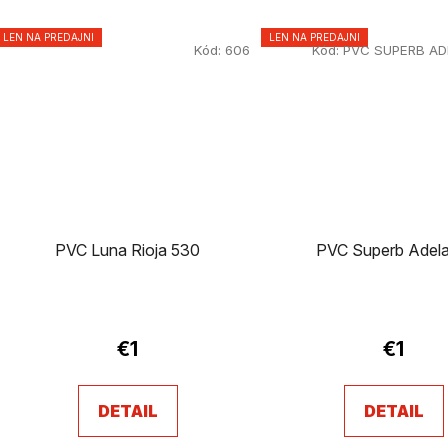
LEN NA PREDAJNI
LEN NA PREDAJNI
Kód:
606
Kód:
PVC SUPERB AD
PVC Luna Rioja 530
PVC Superb Adela
€1
€1
DETAIL
DETAIL