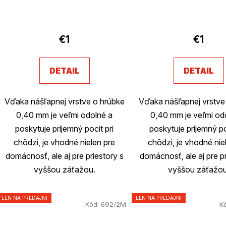
€1
€1
DETAIL
DETAIL
Vďaka nášľapnej vrstve o hrúbke
Vďaka nášľapnej vrstve
0,40 mm je veľmi odolné a
0,40 mm je veľmi od
poskytuje príjemný pocit pri
poskytuje príjemný po
chôdzi, je vhodné nielen pre
chôdzi, je vhodné nie
domácnosť, ale aj pre priestory s
domácnosť, ale aj pre pr
vyššou záťažou.
vyššou záťažou
LEN NA PREDAJNI
LEN NA PREDAJNI
Kód:
692/2M
K