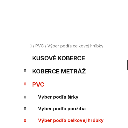
Prejsť
na
obsah
Domov
/
PVC
/
Výber podľa celkovej hrúbky
B
K
Preskočiť
KUSOVÉ KOBERCE
kategórie
a
o
KOBERCE METRÁŽ
t
č
e
PVC
n
g
Výber podľa šírky
ý
ó
Výber podľa použitia
p
r
i
a
Výber podľa celkovej hrúbky