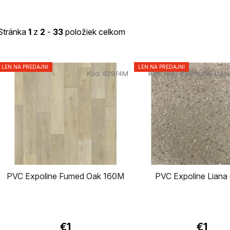
Stránka
1
z
2
-
33
položiek celkom
V
LEN NA PREDAJNI
LEN NA PREDAJNI
Kód:
629/4M
Kód:
PVC EXPOLINE LIA
ý
p
i
s
p
PVC Expoline Fumed Oak 160M
PVC Expoline Liana
r
o
d
€1
€1