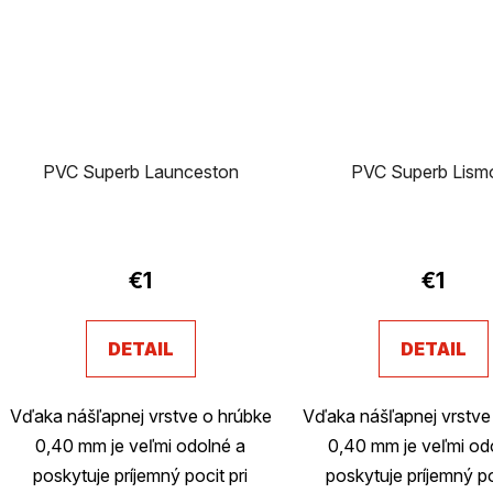
PVC Superb Launceston
PVC Superb Lism
Prieme
hodnot
€1
€1
produk
je
DETAIL
DETAIL
2,8
z
Vďaka nášľapnej vrstve o hrúbke
Vďaka nášľapnej vrstve
5
0,40 mm je veľmi odolné a
0,40 mm je veľmi od
hviezdi
poskytuje príjemný pocit pri
poskytuje príjemný po