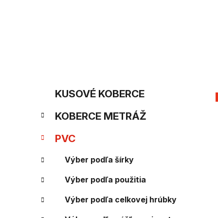
Prejsť
na
obsah
B
K
Preskočiť
KUSOVÉ KOBERCE
kategórie
a
o
KOBERCE METRÁŽ
t
č
e
PVC
n
g
Výber podľa šírky
ý
ó
Výber podľa použitia
p
r
i
a
Výber podľa celkovej hrúbky