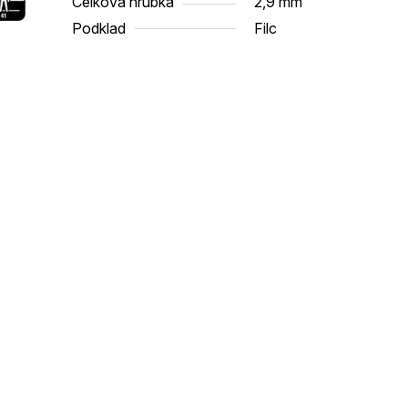
Celková hrúbka
2,9 mm
Podklad
Filc