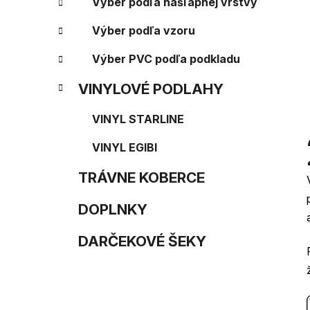
e
n
Výber podľa nášľapnej vrstvy
e
Výber podľa vzoru
l
Výber PVC podľa podkladu
VINYLOVÉ PODLAHY
VINYL STARLINE
VINYL EGIBI
TRÁVNE KOBERCE
DOPLNKY
DARČEKOVÉ ŠEKY