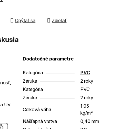
čiek.
Opýtať sa
Zdieľať
skusia
Dodatočné parametre
Kategória
PVC
Záruka
2 roky
cnosť,
Kategória
PVC
Záruka
2 roky
 a UV
1,95
Celková váha
kg/m²
Nášľapná vrstva
0,40 mm