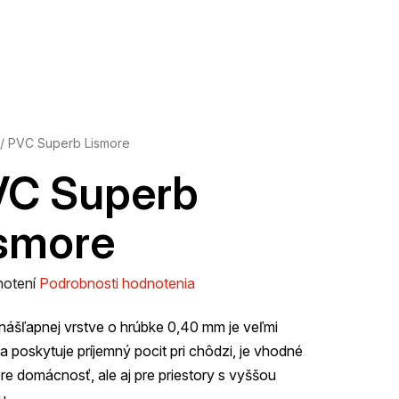
/
PVC Superb Lismore
VC Superb
smore
rné
notení
Podrobnosti hodnotenia
enie
ášľapnej vrstve o hrúbke 0,40 mm je veľmi
tu
a poskytuje príjemný pocit pri chôdzi, je vhodné
pre domácnosť, ale aj pre priestory s vyššou
u.