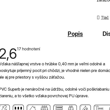
z
5
hviezdi
Tlač
Popis
Di
2,6
Priemerné
17 hodnotení
hodnotenie
produktu
je
Vďaka nášľapnej vrstve o hrúbke 0,40 mm je veľmi odolné a
2,6
z
poskytuje príjemný pocit pri chôdzi, je vhodné nielen pre domá
5
hviezdičiek.
ale aj pre priestory s vyššou záťažou.
PVC Superb je nenáročné na údržbu, odolné voči poškriabaniu
žiareniu, a to všetko vďaka povrchovej PU úprave.