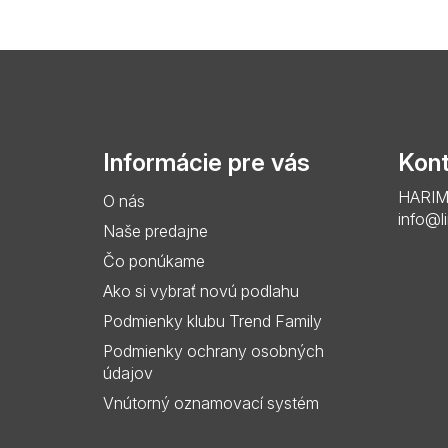
Z
á
p
Informácie pre vás
Kont
ä
HARIMO 
O nás
t
info@l
Naše predajne
i
Čo ponúkame
e
Ako si vybrať novú podlahu
Podmienky klubu Trend Family
Podmienky ochrany osobných
údajov
Vnútorný oznamovací systém