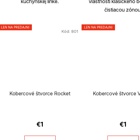
kuchynskej linke.
vlastnosti klasického 
čistiacou zónou
LEN NA PREDAJNI
LEN NA PREDAJNI
Kód:
801
Kobercové štvorce Rocket
Kobercové štvorce 
€1
€1