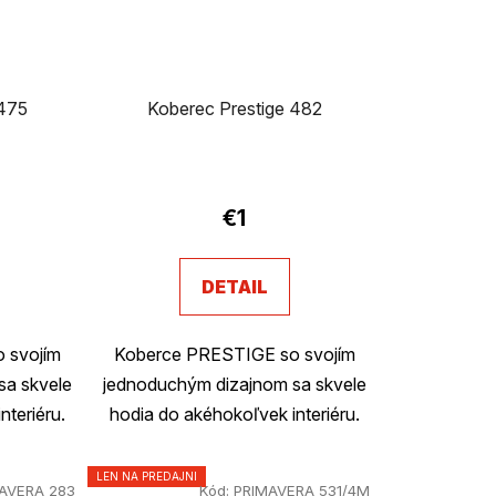
 475
Koberec Prestige 482
€1
DETAIL
 svojím
Koberce PRESTIGE so svojím
sa skvele
jednoduchým dizajnom sa skvele
nteriéru.
hodia do akéhokoľvek interiéru.
LEN NA PREDAJNI
AVERA 283
Kód:
PRIMAVERA 531/4M