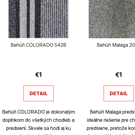
p
i
s
p
Behúň COLORADO 5428
Behúň Malaga 2
r
o
Prieme
d
hodnot
€1
€1
produk
u
je
DETAIL
DETAIL
k
2,8
z
t
Behúň COLORADO je dokonalým
Behúň Malaga preds
5
o
doplnkom do všetkých chodieb a
ideálne riešenie pre 
hviezdi
predsiení. Skvele sa hodí aj ku
predsiene, pretože ko
v