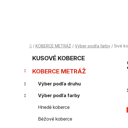
Prejsť
na
obsah
Domov
/
KOBERCE METRÁŽ
/
Výber podľa farby
/
Sivé k
B
K
Preskočiť
KUSOVÉ KOBERCE
kategórie
a
o
KOBERCE METRÁŽ
t
č
e
Výber podľa druhu
n
g
Výber podľa farby
ý
ó
Hnedé koberce
p
r
Béžové koberce
i
a