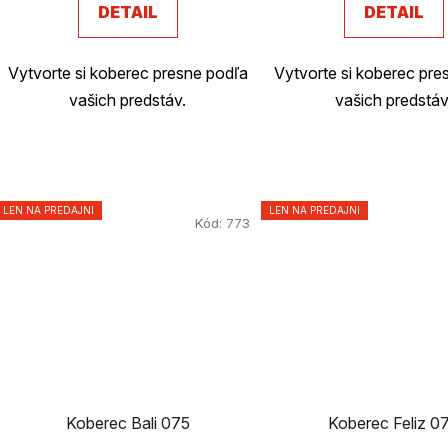
DETAIL
DETAIL
Vytvorte si koberec presne podľa
Vytvorte si koberec pre
vašich predstáv.
vašich predstáv
LEN NA PREDAJNI
LEN NA PREDAJNI
Kód:
773
Koberec Bali 075
Koberec Feliz 0