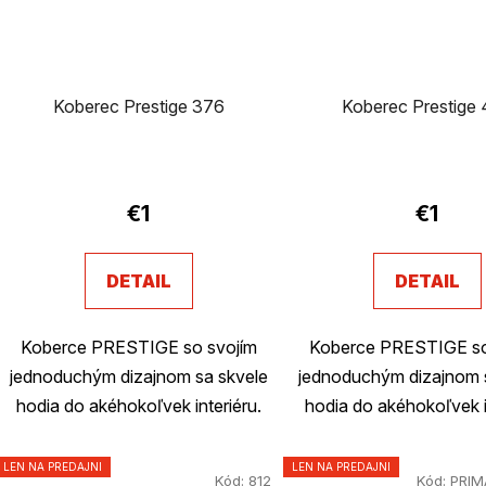
Koberec Prestige 376
Koberec Prestige
€1
€1
DETAIL
DETAIL
Koberce PRESTIGE so svojím
Koberce PRESTIGE so
jednoduchým dizajnom sa skvele
jednoduchým dizajnom 
hodia do akéhokoľvek interiéru.
hodia do akéhokoľvek i
LEN NA PREDAJNI
LEN NA PREDAJNI
Kód:
812
Kód:
PRIM