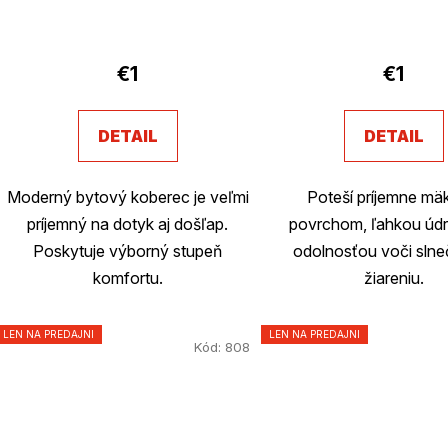
Priemerné
hodnotenie
€1
€1
produktu
je
DETAIL
DETAIL
2,7
z
Moderný bytový koberec je veľmi
Poteší príjemne m
5
príjemný na dotyk aj došľap.
povrchom, ľahkou úd
hviezdičiek.
Poskytuje výborný stupeň
odolnosťou voči sln
komfortu.
žiareniu.
LEN NA PREDAJNI
LEN NA PREDAJNI
Kód:
808