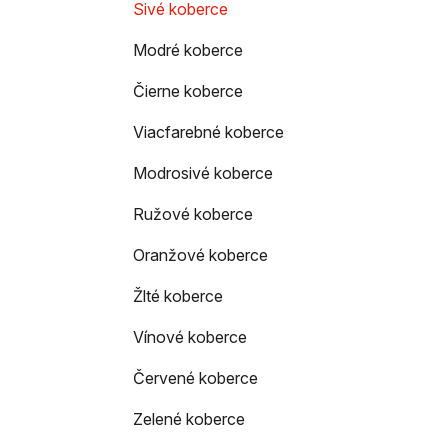
e
Sivé koberce
n
Modré koberce
e
l
Čierne koberce
Viacfarebné koberce
Modrosivé koberce
Ružové koberce
Oranžové koberce
Žlté koberce
Vínové koberce
Červené koberce
Zelené koberce