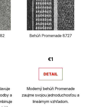
n
i
e
p
082
Behúň Promenade 8727
r
o
rné
Priemerné
enie
hodnotenie
d
€1
tu
produktu
u
je
DETAIL
k
3,4
z
t
tavuje
Moderný behúň Promenade
5
o
chodby a
zaujme svojou jednoduchosťou a
čiek.
hviezdičiek.
mbinuje
lineárnym vzhľadom.
v