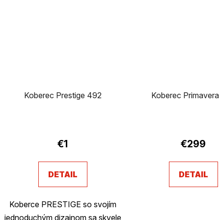
Koberec Prestige 492
Koberec Primavera
Prieme
hodnot
€1
€299
produk
je
DETAIL
DETAIL
3,7
z
Koberce PRESTIGE so svojím
5
jednoduchým dizajnom sa skvele
hviezdi