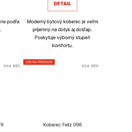
DETAIL
sne podľa
Moderný bytový koberec je veľmi
.
príjemný na dotyk aj došľap.
Poskytuje výborný stupeň
komfortu.
LEN NA PREDAJNI
Kód:
885
Kód:
889
79
Koberec Feliz 098