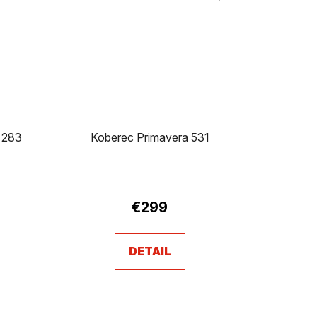
 283
Koberec Primavera 531
rné
enie
€299
tu
DETAIL
čiek.