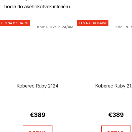
hodia do akéhokoľvek interiéru.
LEN NA PREDAJNI
LEN NA PREDAJNI
Kód:
RUBY 2124/4M
Kód:
RUB
Koberec Ruby 2124
Koberec Ruby 2
€389
€389