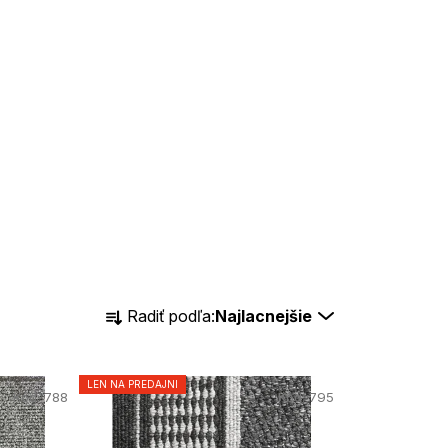
R
Radiť podľa:
Najlacnejšie
a
d
LEN NA PREDAJNI
Kód:
788
Kód:
795
e