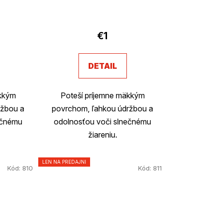
€1
DETAIL
äkkým
Poteší príjemne mäkkým
ržbou a
povrchom, ľahkou údržbou a
ečnému
odolnosťou voči slnečnému
žiareniu.
LEN NA PREDAJNI
Kód:
810
Kód:
811