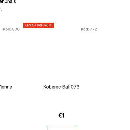
behúňa s
.
LEN NA PREDAJNI
Kód:
800
Kód:
772
Vienna
Koberec Bali 073
€1