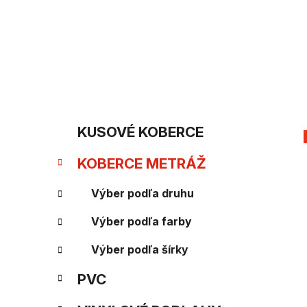
Prejsť
na
obsah
B
K
Preskočiť
KUSOVÉ KOBERCE
kategórie
a
o
KOBERCE METRÁŽ
t
č
e
Výber podľa druhu
n
g
Výber podľa farby
ý
ó
Výber podľa šírky
p
r
PVC
i
a