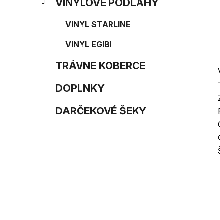
e
n
VINYLOVÉ PODLAHY
e
VINYL STARLINE
l
VINYL EGIBI
TRÁVNE KOBERCE
DOPLNKY
DARČEKOVÉ ŠEKY