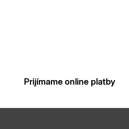
Prijímame online platby
Z
á