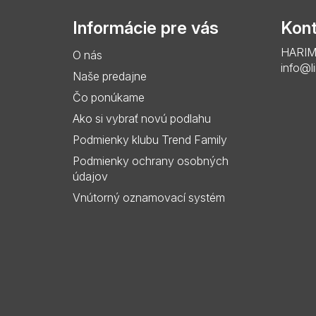
p
Informácie pre vás
Kont
ä
HARIMO 
O nás
t
info@l
Naše predajne
i
Čo ponúkame
e
Ako si vybrať novú podlahu
Podmienky klubu Trend Family
Podmienky ochrany osobných
údajov
Vnútorný oznamovací systém