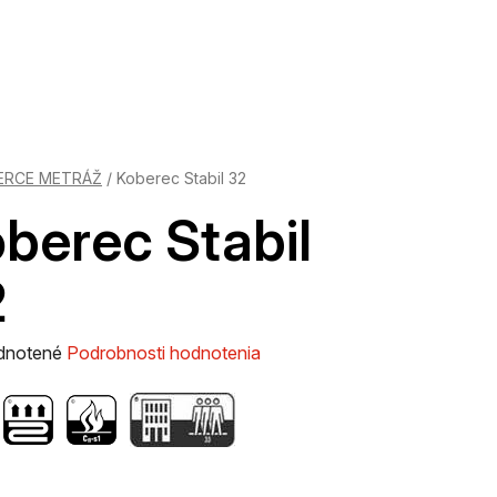
ERCE METRÁŽ
/
Koberec Stabil 32
berec Stabil
2
rné
dnotené
Podrobnosti hodnotenia
enie
tu