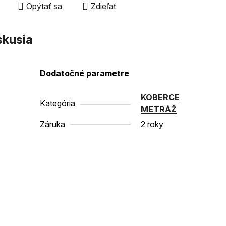
Opýtať sa
Zdieľať
čiek.
skusia
Dodatočné parametre
KOBERCE
Kategória
METRÁŽ
Záruka
2 roky