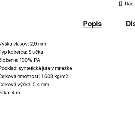
z
Tlač
5
hviezdi
Popis
Di
Výška vlasov: 2,9 mm
Typ koberca: Slučka
Zloženie: 100% PA
Podklad: syntetická juta v mriežke
Celková hmotnosť: 1 608 kg/m2
Celková výška: 5,4 mm
Šírka: 4 m