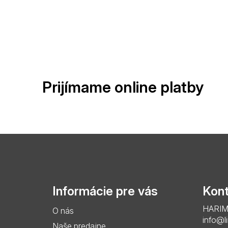
Prijímame online platby
Z
á
p
Informácie pre vás
Kont
ä
HARIMO 
O nás
t
info@l
Naše predajne