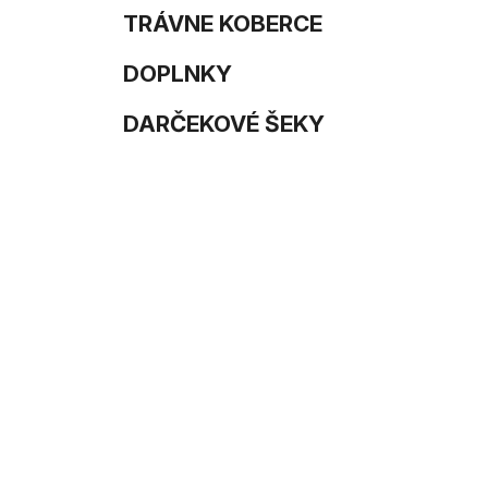
e
n
TRÁVNE KOBERCE
e
DOPLNKY
l
DARČEKOVÉ ŠEKY