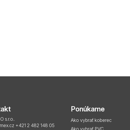
akt
Ponúkame
s.r.o..
Ako vybrať koberec
imex.cz
+421 2 482 148 05
Ako vybrať PVC