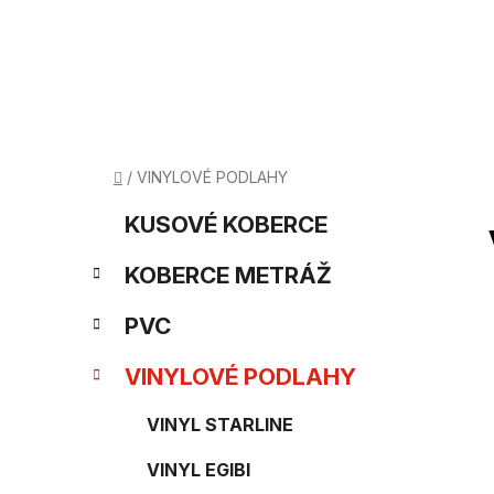
Prejsť
na
obsah
Domov
/
VINYLOVÉ PODLAHY
B
K
Preskočiť
KUSOVÉ KOBERCE
kategórie
a
o
KOBERCE METRÁŽ
t
č
e
PVC
n
g
VINYLOVÉ PODLAHY
ý
ó
p
VINYL STARLINE
r
i
a
VINYL EGIBI