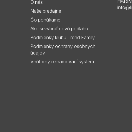
HARIMO 
O nás
t
info@l
Naše predajne
i
Čo ponúkame
e
Ako si vybrať novú podlahu
Podmienky klubu Trend Family
Podmienky ochrany osobných
údajov
Vnútorný oznamovací systém