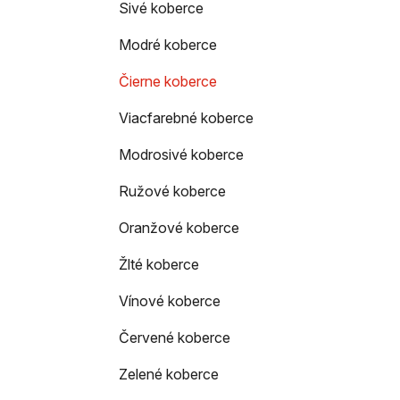
e
Sivé koberce
n
Modré koberce
e
l
Čierne koberce
Viacfarebné koberce
Modrosivé koberce
Ružové koberce
Oranžové koberce
Žlté koberce
Vínové koberce
Červené koberce
Zelené koberce