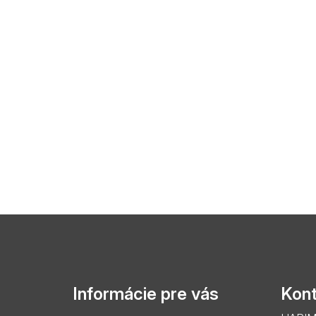
Z
á
p
Informácie pre vás
Kont
ä