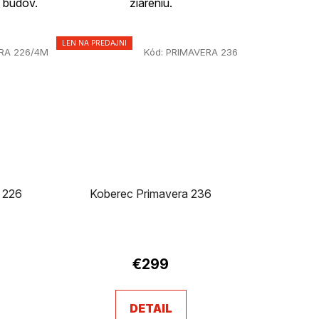
 budov.
žiareniu.
LEN NA PREDAJNI
RA 226/4M
Kód:
PRIMAVERA 236
 226
Koberec Primavera 236
€299
DETAIL