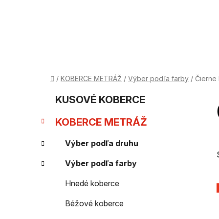
Prejsť
na
obsah
Domov
/
KOBERCE METRÁŽ
/
Výber podľa farby
/
Čierne
B
K
Preskočiť
KUSOVÉ KOBERCE
kategórie
a
o
KOBERCE METRÁŽ
t
č
e
Výber podľa druhu
n
g
Výber podľa farby
ý
ó
Hnedé koberce
p
r
Béžové koberce
i
a