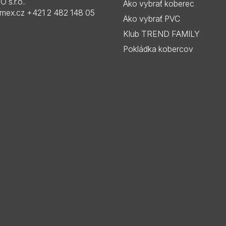
a
s.r.o..
Ako vybrať koberec
imex.cz
+421 2 482 148 05
c
Ako vybrať PVC
i
Klub TREND FAMILY
e
Pokládka kobercov
p
r
v
k
y
v
ý
p
i
s