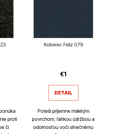
n
i
e
p
923
Koberec Feliz 079
r
o
d
€1
u
DETAIL
k
t
 ponúka
Poteší príjemne mäkkým
o
ie proti
povrchom, ľahkou údržbou a
e či
odolnosťou voči slnečnému
v