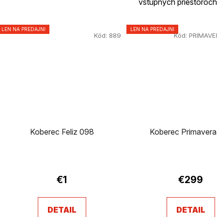
vstupných priestoroch
LEN NA PREDAJNI
LEN NA PREDAJNI
Kód:
889
Kód:
PRIMAVE
Koberec Feliz 098
Koberec Primavera
€1
€299
DETAIL
DETAIL