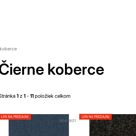
 koberce
Čierne koberce
Stránka
1
z
1
-
11
položiek celkom
V
LEN NA PREDAJNI
LEN NA PREDAJNI
Kód:
801
ý