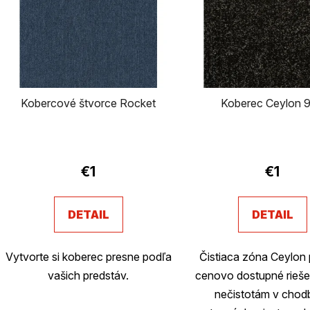
p
i
s
p
Kobercové štvorce Rocket
Koberec Ceylon 
r
o
d
€1
€1
u
DETAIL
DETAIL
k
t
Vytvorte si koberec presne podľa
Čistiaca zóna Ceylon
o
vašich predstáv.
cenovo dostupné riešen
nečistotám v chodb
v