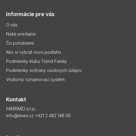
á
p
Informácie pre vás
ä
t
O nás
i
Naše predajne
e
Čo ponúkame
Ako si vybrať novú podlahu
Podmienky klubu Trend Family
Podmienky ochrany osobných údajov
Vnútorný oznamovací systém
Kontakt
HARIMO s.r.o..
info@limex.cz
+421 2 482 148 05