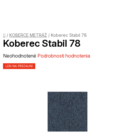
Prejsť
na
obsah
Domov
/
KOBERCE METRÁŽ
/
Koberec Stabil 78
Koberec Stabil 78
Priemerné
Neohodnotené
Podrobnosti hodnotenia
hodnotenie
LEN NA PREDAJNI
produktu
je
0,0
z
5
hviezdičiek.