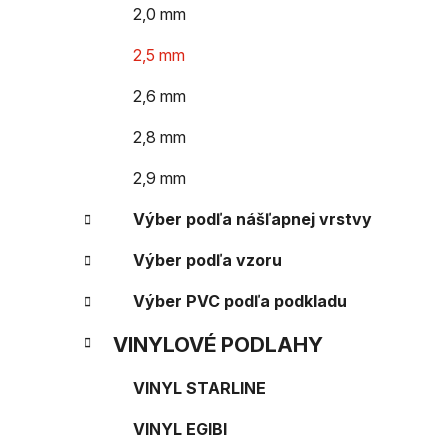
e
n
2,0 mm
e
2,5 mm
l
2,6 mm
2,8 mm
2,9 mm
Výber podľa nášľapnej vrstvy
Výber podľa vzoru
Výber PVC podľa podkladu
VINYLOVÉ PODLAHY
VINYL STARLINE
VINYL EGIBI