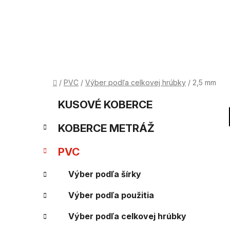
Prejsť
na
obsah
Domov
/
PVC
/
Výber podľa celkovej hrúbky
/
2,5 mm
B
K
Preskočiť
KUSOVÉ KOBERCE
kategórie
a
o
KOBERCE METRÁŽ
t
č
e
PVC
n
g
Výber podľa šírky
ý
ó
Výber podľa použitia
p
r
i
a
Výber podľa celkovej hrúbky