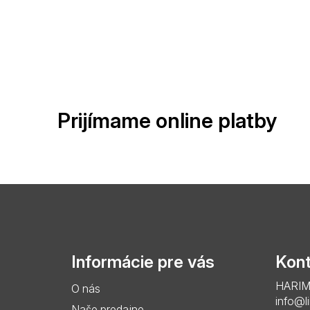
Prijímame online platby
Z
á
p
Informácie pre vás
Kont
ä
HARIMO 
O nás
t
info@l
Naše predajne