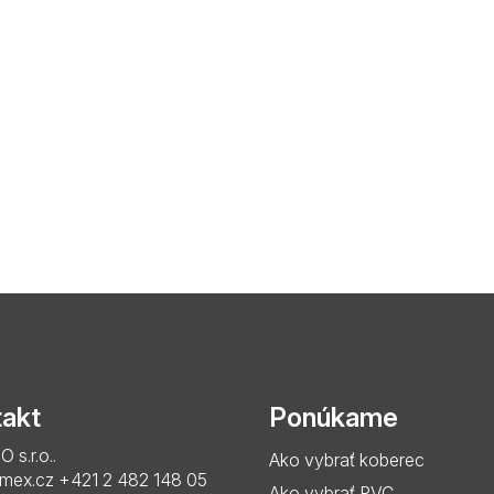
akt
Ponúkame
s.r.o..
Ako vybrať koberec
imex.cz
+421 2 482 148 05
Ako vybrať PVC