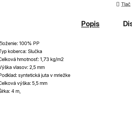
z
Tlač
5
hviezdi
Popis
Di
Zloženie: 100% PP
Typ koberca: Slučka
Celková hmotnosť: 1,73 kg/m2
Výška vlasov: 2,5 mm
Podklad: syntetická juta v mriežke
Celková výška: 5,5 mm
Šírka: 4 m,