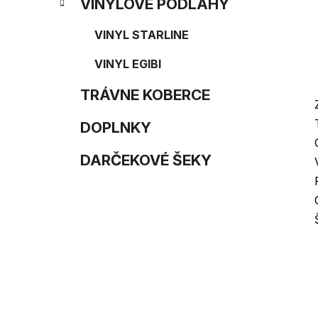
e
n
VINYLOVÉ PODLAHY
e
VINYL STARLINE
l
VINYL EGIBI
TRÁVNE KOBERCE
DOPLNKY
DARČEKOVÉ ŠEKY