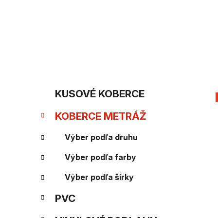
Prejsť
na
obsah
B
K
Preskočiť
KUSOVÉ KOBERCE
kategórie
a
o
KOBERCE METRÁŽ
t
č
e
Výber podľa druhu
n
g
Výber podľa farby
ý
ó
Výber podľa šírky
p
r
PVC
i
a