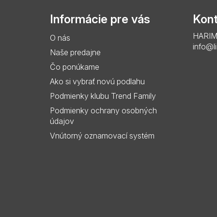
p
Informácie pre vás
Kont
ä
HARIMO 
O nás
t
info@l
Naše predajne
i
Čo ponúkame
e
Ako si vybrať novú podlahu
Podmienky klubu Trend Family
Podmienky ochrany osobných
údajov
Vnútorný oznamovací systém