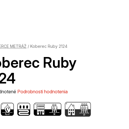
ERCE METRÁŽ
/
Koberec Ruby 2124
berec Ruby
24
rné
dnotené
Podrobnosti hodnotenia
enie
tu