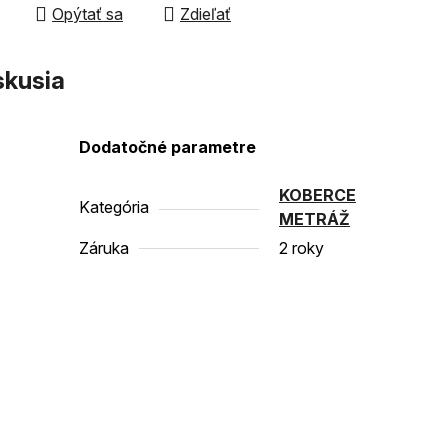
Opýtať sa
Zdieľať
čiek.
skusia
Dodatočné parametre
KOBERCE
Kategória
METRÁŽ
Záruka
2 roky