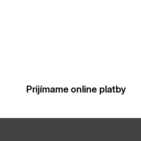
Prijímame online platby
Z
á