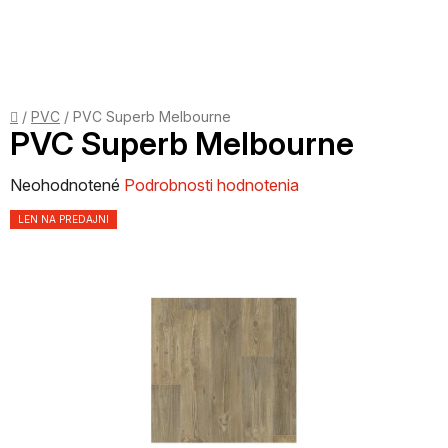
Prejsť
na
obsah
Domov
/
PVC
/
PVC Superb Melbourne
PVC Superb Melbourne
Priemerné
Neohodnotené
Podrobnosti hodnotenia
hodnotenie
LEN NA PREDAJNI
produktu
je
0,0
z
5
hviezdičiek.