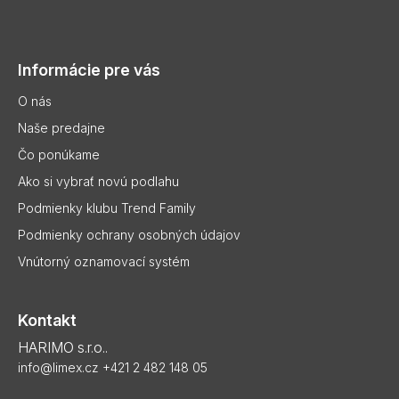
Z
á
p
Informácie pre vás
ä
t
O nás
i
Naše predajne
e
Čo ponúkame
Ako si vybrať novú podlahu
Podmienky klubu Trend Family
Podmienky ochrany osobných údajov
Vnútorný oznamovací systém
Kontakt
HARIMO s.r.o..
info@limex.cz
+421 2 482 148 05