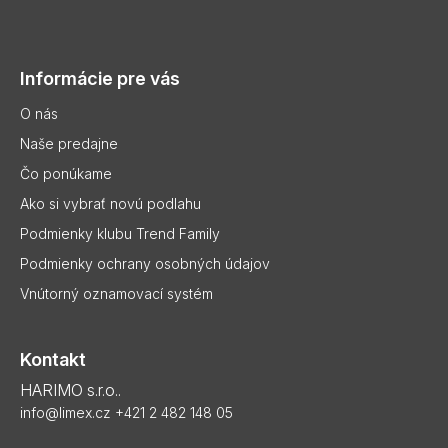
Z
á
p
Informácie pre vás
ä
t
O nás
i
Naše predajne
e
Čo ponúkame
Ako si vybrať novú podlahu
Podmienky klubu Trend Family
Podmienky ochrany osobných údajov
Vnútorný oznamovací systém
Kontakt
HARIMO s.r.o..
info@limex.cz
+421 2 482 148 05