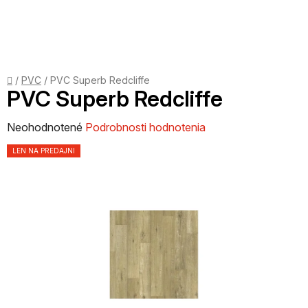
Prejsť
na
obsah
Domov
/
PVC
/
PVC Superb Redcliffe
PVC Superb Redcliffe
Priemerné
Neohodnotené
Podrobnosti hodnotenia
hodnotenie
LEN NA PREDAJNI
produktu
je
0,0
z
5
hviezdičiek.