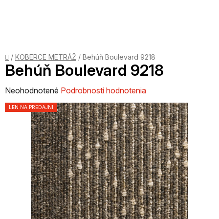
Prejsť
na
obsah
Domov
/
KOBERCE METRÁŽ
/
Behúň Boulevard 9218
Behúň Boulevard 9218
Priemerné
Neohodnotené
Podrobnosti hodnotenia
hodnotenie
LEN NA PREDAJNI
produktu
je
0,0
z
5
hviezdičiek.