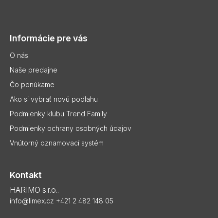
Z
á
p
Informácie pre vás
ä
t
O nás
i
Naše predajne
e
Čo ponúkame
Ako si vybrať novú podlahu
Podmienky klubu Trend Family
Podmienky ochrany osobných údajov
Vnútorný oznamovací systém
Kontakt
HARIMO s.r.o..
info@limex.cz
+421 2 482 148 05