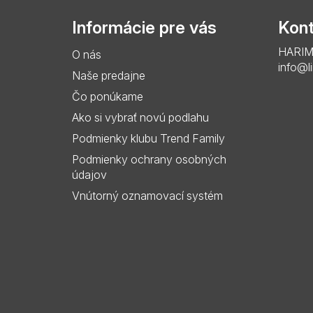
p
Informácie pre vás
Kont
ä
HARIMO 
O nás
t
info@l
Naše predajne
i
Čo ponúkame
e
Ako si vybrať novú podlahu
Podmienky klubu Trend Family
Podmienky ochrany osobných
údajov
Vnútorný oznamovací systém