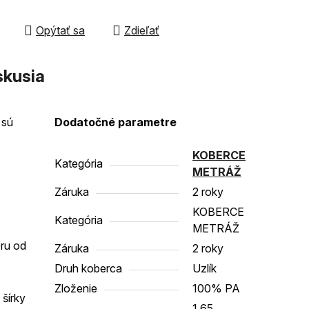
Opýtať sa
Zdieľať
čiek.
skusia
 sú
Dodatočné parametre
KOBERCE
Kategória
METRÁŽ
Záruka
2 roky
KOBERCE
Kategória
METRÁŽ
eru od
Záruka
2 roky
Druh koberca
Uzlík
Zloženie
100% PA
šírky
1,65