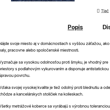
z
5
Tlač
hviezdi
Popis
Di
Nájde svoje miesto aj v domácnostiach s vyššou záťažou, ako
haly, pracovne alebo spoločenské miestnosti.
Vyznačuje sa vysokou odolnosťou proti šmyku, je vhodný pre
priestory s podlahovým vykurovaním a disponuje antistatickou
úpravou povrchu.
Vďaka svojej vysokej kvalite je tiež odolný proti blednutiu a od
chôdze a kancelárskych stoličiek na kolieskach.
Všetky metrážové koberce sa vyrábajú s výrobnou toleranciou 