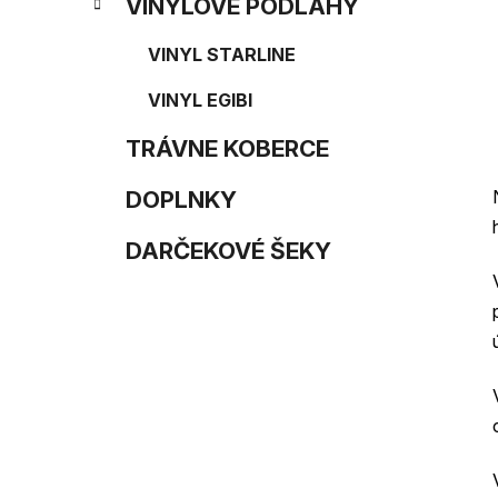
e
n
VINYLOVÉ PODLAHY
e
VINYL STARLINE
l
VINYL EGIBI
TRÁVNE KOBERCE
DOPLNKY
DARČEKOVÉ ŠEKY