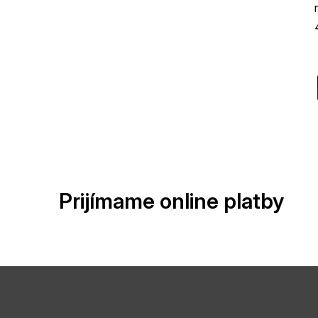
Prijímame online platby
Z
á