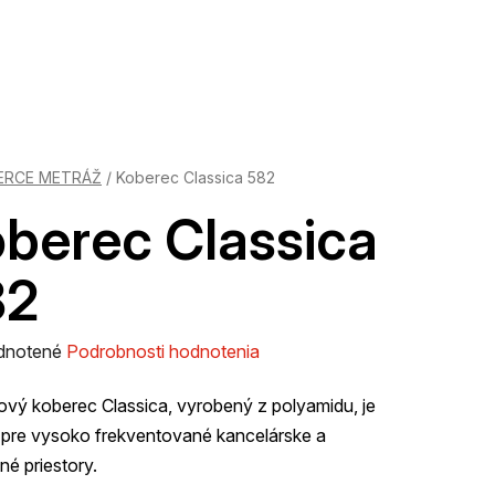
ERCE METRÁŽ
/
Koberec Classica 582
berec Classica
82
rné
dnotené
Podrobnosti hodnotenia
enie
vý koberec Classica, vyrobený z polyamidu, je
tu
 pre vysoko frekventované kancelárske a
é priestory.