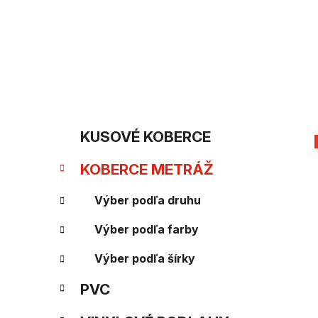
Prejsť
na
obsah
B
K
Preskočiť
KUSOVÉ KOBERCE
kategórie
a
o
KOBERCE METRÁŽ
t
č
e
Výber podľa druhu
n
g
Výber podľa farby
ý
ó
Výber podľa šírky
p
r
PVC
i
a