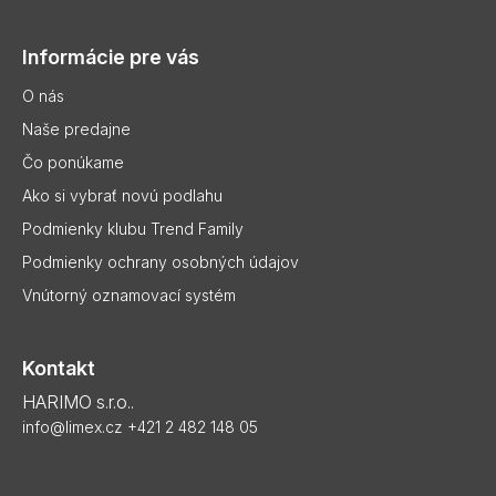
á
p
Informácie pre vás
ä
t
O nás
i
Naše predajne
e
Čo ponúkame
Ako si vybrať novú podlahu
Podmienky klubu Trend Family
Podmienky ochrany osobných údajov
Vnútorný oznamovací systém
Kontakt
HARIMO s.r.o..
info@limex.cz
+421 2 482 148 05