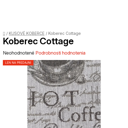
Prejsť
na
obsah
Domov
/
KUSOVÉ KOBERCE
/
Koberec Cottage
Koberec Cottage
Priemerné
Neohodnotené
Podrobnosti hodnotenia
hodnotenie
LEN NA PREDAJNI
produktu
je
0,0
z
5
hviezdičiek.