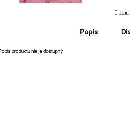
hviezdi
Tlač
Popis
Di
Popis produktu nie je dostupný