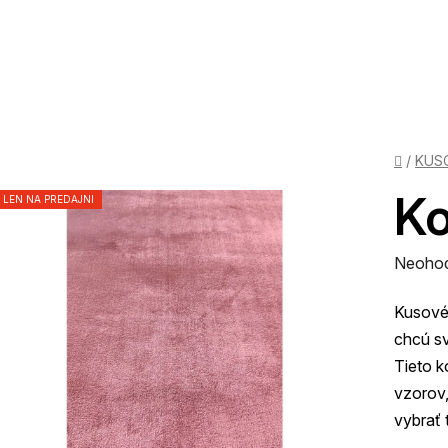
Domov
/
KUS
Ko
LEN NA PREDAJNI
Prieme
Neoho
hodnot
Kusové 
produk
chcú sv
je
Tieto k
0,0
vzorov,
z
vybrať 
5