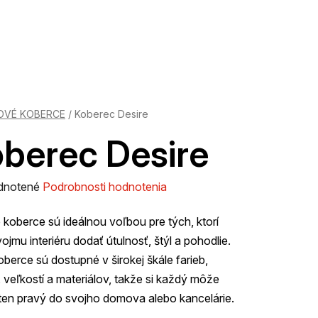
OVÉ KOBERCE
/
Koberec Desire
berec Desire
rné
dnotené
Podrobnosti hodnotenia
enie
koberce sú ideálnou voľbou pre tých, ktorí
tu
ojmu interiéru dodať útulnosť, štýl a pohodlie.
oberce sú dostupné v širokej škále farieb,
 veľkostí a materiálov, takže si každý môže
ten pravý do svojho domova alebo kancelárie.