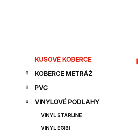
Prejsť
na
obsah
B
K
Preskočiť
KUSOVÉ KOBERCE
kategórie
a
o
KOBERCE METRÁŽ
t
č
e
PVC
n
g
VINYLOVÉ PODLAHY
ý
ó
p
VINYL STARLINE
r
i
a
VINYL EGIBI