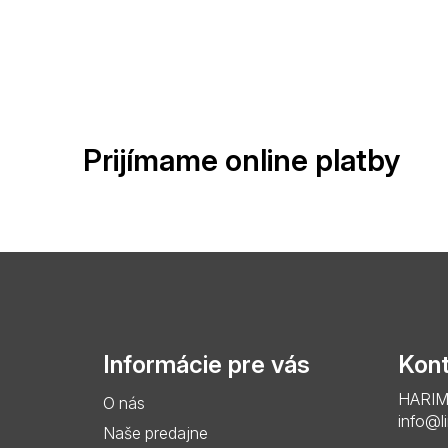
Prijímame online platby
Z
á
p
Informácie pre vás
Kont
ä
HARIMO 
O nás
t
info@l
Naše predajne