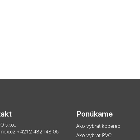
akt
Ponúkame
s.r.o..
Ako vybrať koberec
imex.cz
+421 2 482 148 05
Ako vybrať PVC