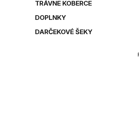
e
n
TRÁVNE KOBERCE
e
DOPLNKY
l
DARČEKOVÉ ŠEKY