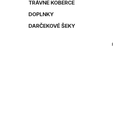
e
n
TRÁVNE KOBERCE
e
DOPLNKY
l
DARČEKOVÉ ŠEKY