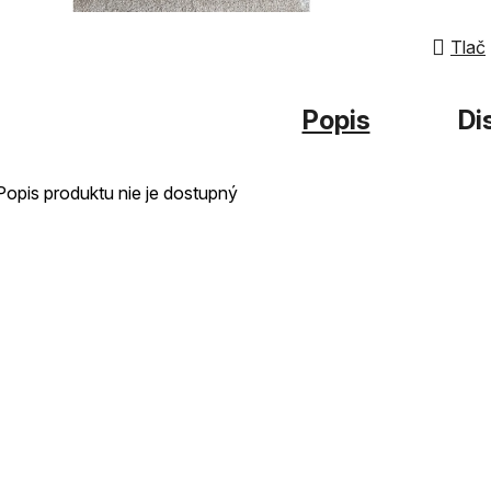
hviezdi
Tlač
Popis
Di
Popis produktu nie je dostupný