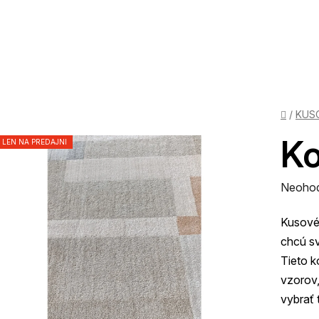
Domov
/
KUS
Ko
LEN NA PREDAJNI
Prieme
Neoho
hodnot
Kusové 
produk
chcú sv
je
Tieto k
0,0
vzorov,
z
vybrať 
5