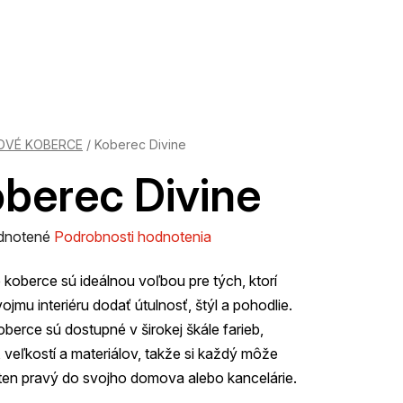
OVÉ KOBERCE
/
Koberec Divine
berec Divine
rné
dnotené
Podrobnosti hodnotenia
enie
koberce sú ideálnou voľbou pre tých, ktorí
tu
ojmu interiéru dodať útulnosť, štýl a pohodlie.
oberce sú dostupné v širokej škále farieb,
 veľkostí a materiálov, takže si každý môže
ten pravý do svojho domova alebo kancelárie.