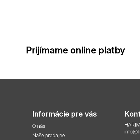
Prijímame online platby
Z
á
p
Informácie pre vás
Kont
ä
HARIMO 
O nás
t
info@l
Naše predajne