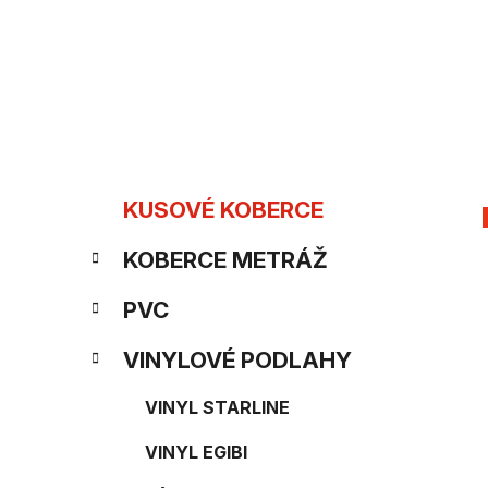
Prejsť
na
obsah
B
K
Preskočiť
KUSOVÉ KOBERCE
kategórie
a
o
KOBERCE METRÁŽ
t
č
e
PVC
n
g
VINYLOVÉ PODLAHY
ý
ó
p
VINYL STARLINE
r
i
a
VINYL EGIBI