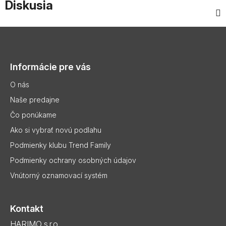
Diskusia
Z
á
p
Informácie pre vás
ä
t
O nás
i
Naše predajne
e
Čo ponúkame
Ako si vybrať novú podlahu
Podmienky klubu Trend Family
Podmienky ochrany osobných údajov
Vnútorný oznamovací systém
Kontakt
HARIMO s.r.o..