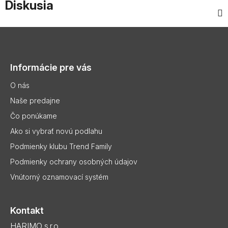
Diskusia
Z
á
p
Informácie pre vás
ä
t
O nás
i
Naše predajne
e
Čo ponúkame
Ako si vybrať novú podlahu
Podmienky klubu Trend Family
Podmienky ochrany osobných údajov
Vnútorný oznamovací systém
Kontakt
HARIMO s.r.o..