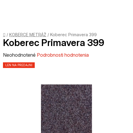
Prejsť
na
obsah
Domov
/
KOBERCE METRÁŽ
/
Koberec Primavera 399
Koberec Primavera 399
Priemerné
Neohodnotené
Podrobnosti hodnotenia
hodnotenie
LEN NA PREDAJNI
produktu
je
0,0
z
5
hviezdičiek.