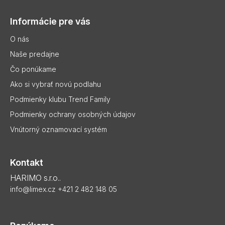
á
p
Informácie pre vás
ä
t
O nás
i
Naše predajne
e
Čo ponúkame
Ako si vybrať novú podlahu
Podmienky klubu Trend Family
Podmienky ochrany osobných údajov
Vnútorný oznamovací systém
Kontakt
HARIMO s.r.o..
info@limex.cz
+421 2 482 148 05