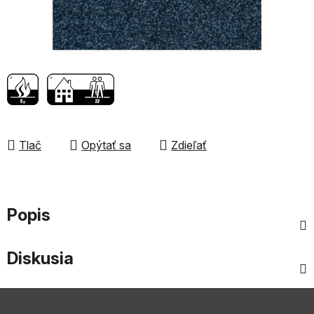
Tlač
Opýtať sa
Zdieľať
Popis
Diskusia
Z