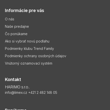
á
p
Informácie pre vás
ä
t
O nás
i
Naše predajne
e
Čo ponúkame
Ako si vybrať novú podlahu
Podmienky klubu Trend Family
Podmienky ochrany osobných údajov
Vnútorný oznamovací systém
Kontakt
HARIMO s.r.o..
info@limex.cz
+421 2 482 148 05