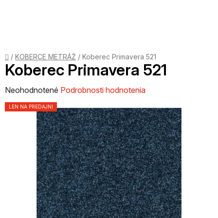
Prejsť
na
obsah
Domov
/
KOBERCE METRÁŽ
/
Koberec Primavera 521
Koberec Primavera 521
Priemerné
Neohodnotené
Podrobnosti hodnotenia
hodnotenie
LEN NA PREDAJNI
produktu
je
0,0
z
5
hviezdičiek.