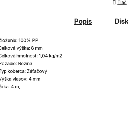
z
Tlač
5
hviezdi
Popis
Disk
Zloženie: 100% PP
Celková výška: 8 mm
Celková hmotnosť: 1,04 kg/m2
Pozadie: Rezina
Typ koberca: Záťažový
Výška vlasov: 4 mm
Šírka: 4 m,