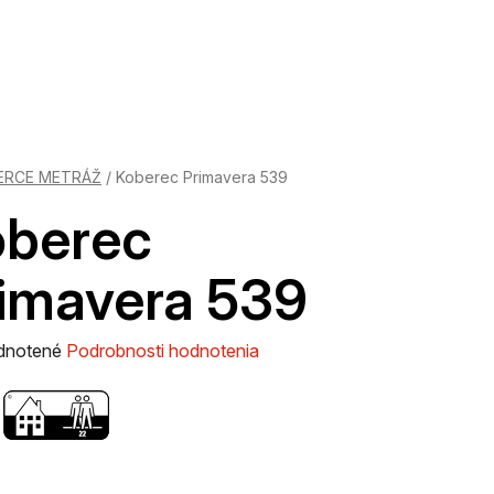
ERCE METRÁŽ
/
Koberec Primavera 539
oberec
imavera 539
rné
dnotené
Podrobnosti hodnotenia
enie
tu