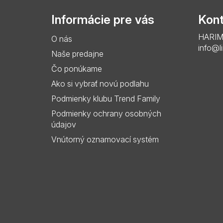
p
Informácie pre vás
Kont
ä
HARIMO 
O nás
t
info@l
Naše predajne
i
Čo ponúkame
e
Ako si vybrať novú podlahu
Podmienky klubu Trend Family
Podmienky ochrany osobných
údajov
Vnútorný oznamovací systém