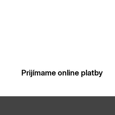
Prijímame online platby
Z
á