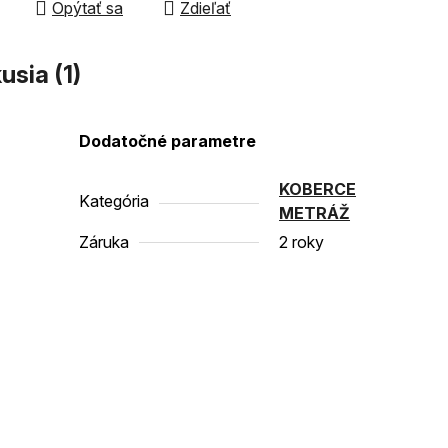
Opýtať sa
Zdieľať
čiek.
usia (1)
Dodatočné parametre
KOBERCE
Kategória
METRÁŽ
Záruka
2 roky