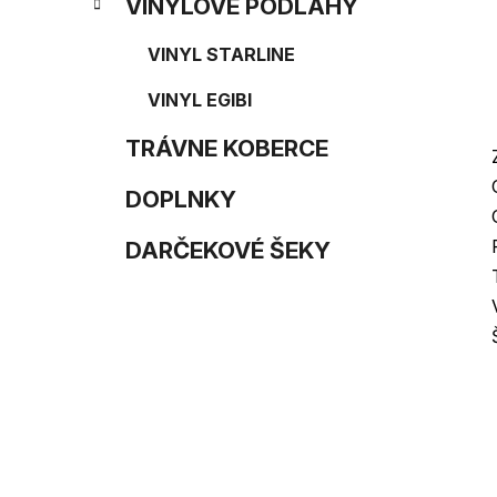
e
n
VINYLOVÉ PODLAHY
e
VINYL STARLINE
l
VINYL EGIBI
TRÁVNE KOBERCE
DOPLNKY
DARČEKOVÉ ŠEKY