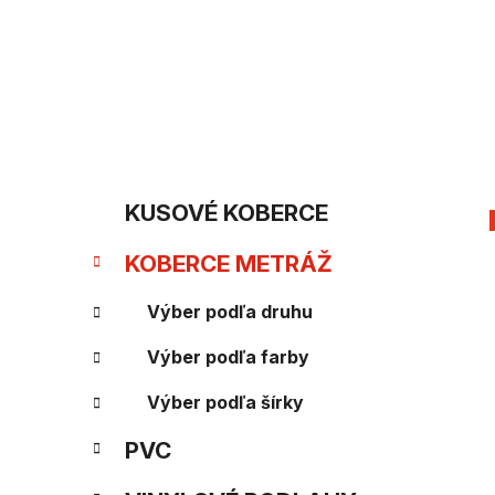
Prejsť
na
obsah
B
K
Preskočiť
KUSOVÉ KOBERCE
kategórie
a
o
KOBERCE METRÁŽ
t
č
e
Výber podľa druhu
n
g
Výber podľa farby
ý
ó
Výber podľa šírky
p
r
PVC
i
a