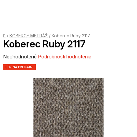
Prejsť
na
obsah
Domov
/
KOBERCE METRÁŽ
/
Koberec Ruby 2117
Koberec Ruby 2117
Priemerné
Neohodnotené
Podrobnosti hodnotenia
hodnotenie
LEN NA PREDAJNI
produktu
je
0,0
z
5
hviezdičiek.