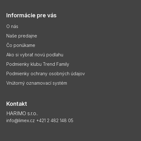
á
p
Informácie pre vás
ä
t
O nás
i
Naše predajne
e
Čo ponúkame
Ako si vybrať novú podlahu
Podmienky klubu Trend Family
Podmienky ochrany osobných údajov
Vnútorný oznamovací systém
Kontakt
HARIMO s.r.o..
info@limex.cz
+421 2 482 148 05