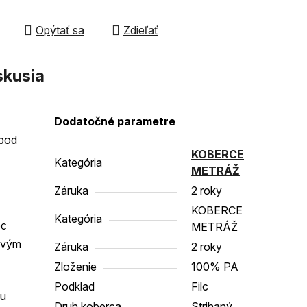
Opýtať sa
Zdieľať
čiek.
skusia
Dodatočné parametre
 pod
KOBERCE
Kategória
METRÁŽ
Záruka
2 roky
KOBERCE
Kategória
ec
METRÁŽ
covým
Záruka
2 roky
Zloženie
100% PA
Podklad
Filc
ou
Druh koberca
Strihaný