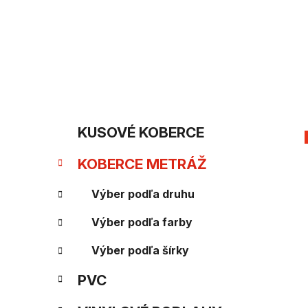
Prejsť
na
obsah
B
K
Preskočiť
KUSOVÉ KOBERCE
kategórie
a
o
KOBERCE METRÁŽ
t
č
e
Výber podľa druhu
n
g
Výber podľa farby
ý
ó
Výber podľa šírky
p
r
PVC
i
a