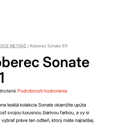
ERCE METRÁŽ
/
Koberec Sonate 611
berec Sonate
1
rné
dnotené
Podrobnosti hodnotenia
enie
ne lesklá kolekcia Sonate okamžite upúta
tu
sť svojou luxusnou žiarivou farbou, a vy si
vybrať práve ten odtieň, ktorý máte najradšej.