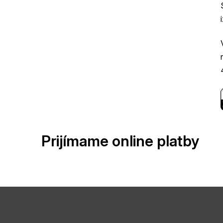
Prijímame online platby
Z
á