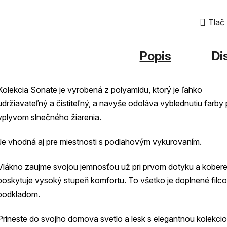
z
5
Tlač
hviezdi
Popis
Di
Kolekcia Sonate je vyrobená z polyamidu, ktorý je ľahko
udržiavateľný a čistiteľný, a navyše odoláva vyblednutiu farby
vplyvom slnečného žiarenia.
Je vhodná aj pre miestnosti s podlahovým vykurovaním.
Vlákno zaujme svojou jemnosťou už pri prvom dotyku a kober
poskytuje vysoký stupeň komfortu. To všetko je doplnené fil
podkladom.
Prineste do svojho domova svetlo a lesk s elegantnou kolekci