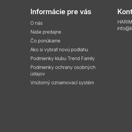
p
Informácie pre vás
Kont
ä
HARIMO 
O nás
t
info@l
Naše predajne
i
Čo ponúkame
e
Ako si vybrať novú podlahu
Podmienky klubu Trend Family
Podmienky ochrany osobných
údajov
Vnútorný oznamovací systém