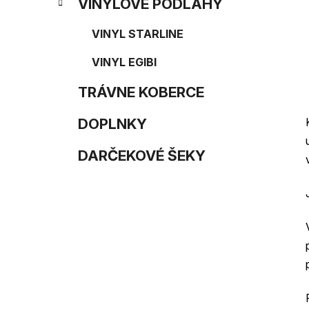
e
n
VINYLOVÉ PODLAHY
e
VINYL STARLINE
l
VINYL EGIBI
TRÁVNE KOBERCE
DOPLNKY
DARČEKOVÉ ŠEKY