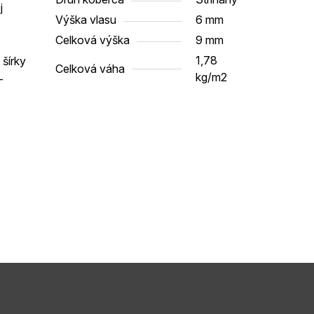
j
Výška vlasu
6 mm
Celková výška
9 mm
1,78
šírky
Celková váha
kg/m2
-