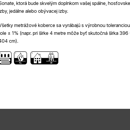
Sonate, ktorá bude skvelým doplnkom vašej spálne, hosťovske
izby, jedálne alebo obývacej izby.
Všetky metrážové koberce sa vyrábajú s výrobnou toleranciou 
role ± 1% (napr. pri šírke 4 metre môže byť skutočná šírka 396 
404 cm).