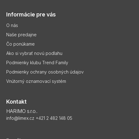
á
p
Informácie pre vás
ä
t
O nás
i
Naše predajne
e
Čo ponúkame
Ako si vybrať novú podlahu
Podmienky klubu Trend Family
Podmienky ochrany osobných údajov
Vnútorný oznamovací systém
Kontakt
HARIMO s.r.o..
info@limex.cz
+421 2 482 148 05