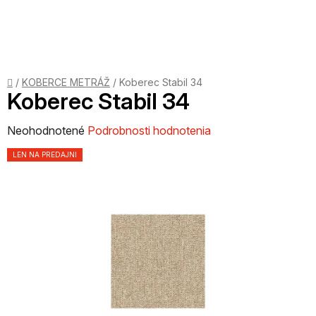
Prejsť
na
obsah
Domov
/
KOBERCE METRÁŽ
/
Koberec Stabil 34
Koberec Stabil 34
Priemerné
Neohodnotené
Podrobnosti hodnotenia
hodnotenie
LEN NA PREDAJNI
produktu
je
0,0
z
5
hviezdičiek.