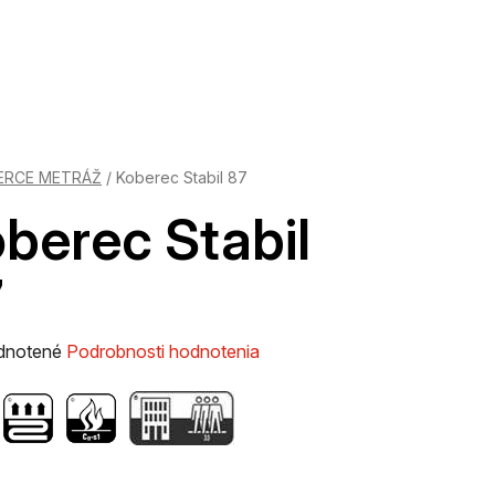
ERCE METRÁŽ
/
Koberec Stabil 87
berec Stabil
7
rné
dnotené
Podrobnosti hodnotenia
enie
tu