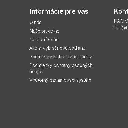
p
Informácie pre vás
Kont
ä
HARIMO 
O nás
t
info@l
Naše predajne
i
Čo ponúkame
e
Ako si vybrať novú podlahu
Podmienky klubu Trend Family
Podmienky ochrany osobných
údajov
Vnútorný oznamovací systém