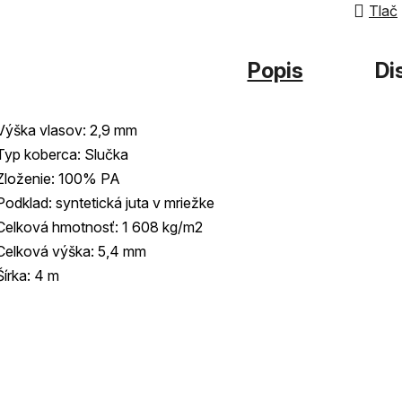
z
Tlač
5
hviezdi
Popis
Di
Výška vlasov: 2,9 mm
Typ koberca: Slučka
Zloženie: 100% PA
Podklad: syntetická juta v mriežke
Celková hmotnosť: 1 608 kg/m2
Celková výška: 5,4 mm
Šírka: 4 m