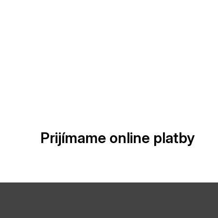
Prijímame online platby
Z
á