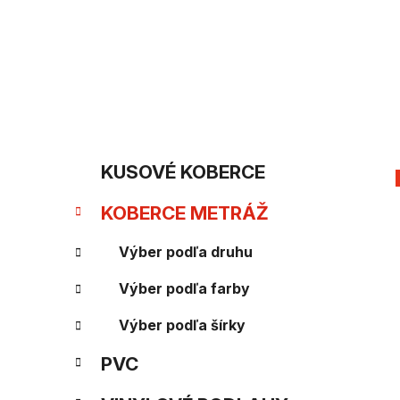
Prejsť
na
obsah
B
K
Preskočiť
KUSOVÉ KOBERCE
kategórie
a
o
KOBERCE METRÁŽ
t
č
e
Výber podľa druhu
n
g
Výber podľa farby
ý
ó
Výber podľa šírky
p
r
PVC
i
a