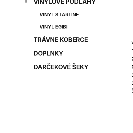
e
n
VINYLOVÉ PODLAHY
e
VINYL STARLINE
l
VINYL EGIBI
TRÁVNE KOBERCE
DOPLNKY
DARČEKOVÉ ŠEKY