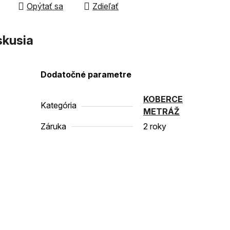
Opýtať sa
Zdieľať
čiek.
skusia
Dodatočné parametre
KOBERCE
Kategória
METRÁŽ
Záruka
2 roky