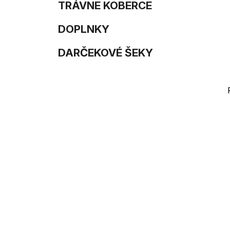
e
n
TRÁVNE KOBERCE
e
DOPLNKY
l
DARČEKOVÉ ŠEKY