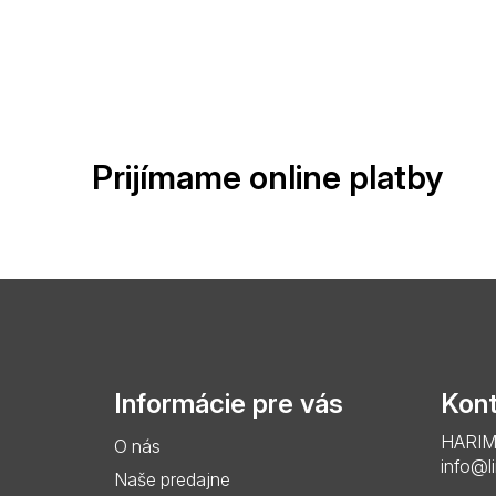
Prijímame online platby
Z
á
p
Informácie pre vás
Kont
ä
HARIMO 
O nás
t
info@l
Naše predajne