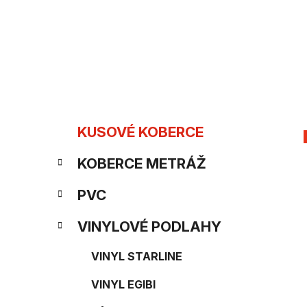
Prejsť
na
obsah
B
K
Preskočiť
KUSOVÉ KOBERCE
kategórie
a
o
KOBERCE METRÁŽ
t
č
e
PVC
n
g
VINYLOVÉ PODLAHY
ý
ó
p
VINYL STARLINE
r
i
a
VINYL EGIBI