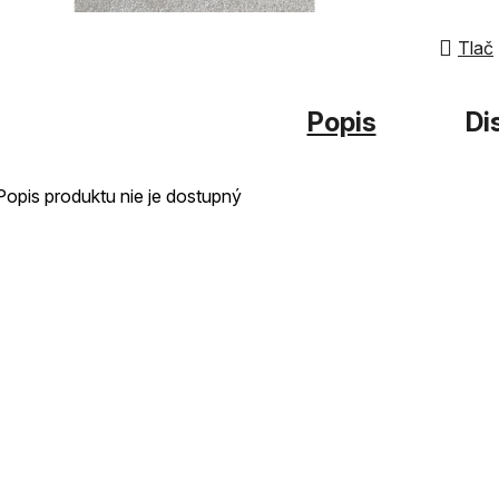
hviezdi
Tlač
Popis
Di
Popis produktu nie je dostupný