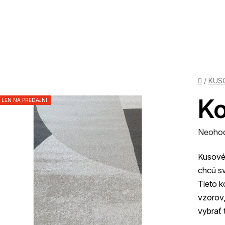
Domov
/
KUS
Ko
LEN NA PREDAJNI
Prieme
Neoho
hodnot
Kusové 
produk
chcú sv
je
Tieto k
0,0
vzorov,
z
vybrať 
5