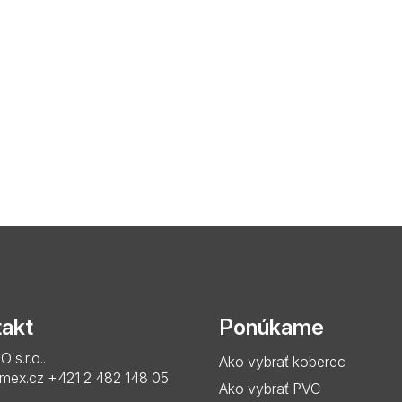
akt
Ponúkame
s.r.o..
Ako vybrať koberec
imex.cz
+421 2 482 148 05
Ako vybrať PVC