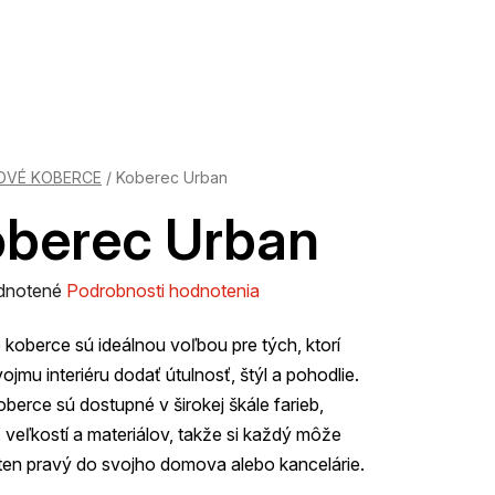
OVÉ KOBERCE
/
Koberec Urban
berec Urban
rné
dnotené
Podrobnosti hodnotenia
enie
koberce sú ideálnou voľbou pre tých, ktorí
tu
ojmu interiéru dodať útulnosť, štýl a pohodlie.
oberce sú dostupné v širokej škále farieb,
 veľkostí a materiálov, takže si každý môže
ten pravý do svojho domova alebo kancelárie.