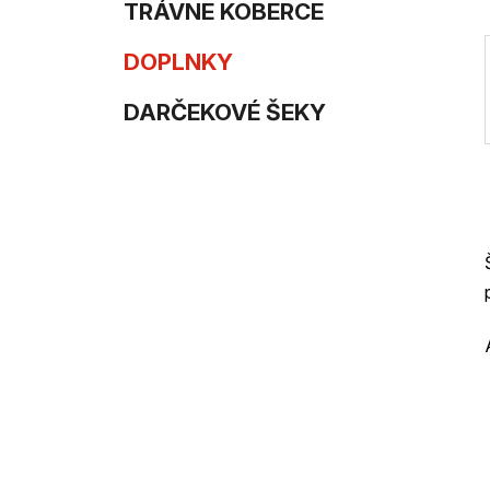
e
n
TRÁVNE KOBERCE
e
DOPLNKY
l
DARČEKOVÉ ŠEKY