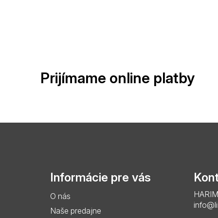
Prijímame online platby
Z
á
p
Informácie pre vás
Kont
ä
HARIMO 
O nás
t
info@l
Naše predajne