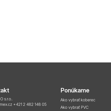
akt
Ponúkame
s.r.o..
Ako vybrať koberec
imex.cz
+421 2 482 148 05
Ako vybrať PVC