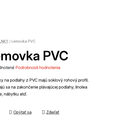
LNKY
/
Lemovka PVC
emovka PVC
rné
dnotené
Podrobnosti hodnotenia
enie
 na podlahy z PVC majú soklový rohový profil.
tu
jú sa na zakončenie plávajúcej podlahy, linolea
ne, nábytku atď.
Opýtať sa
Zdieľať