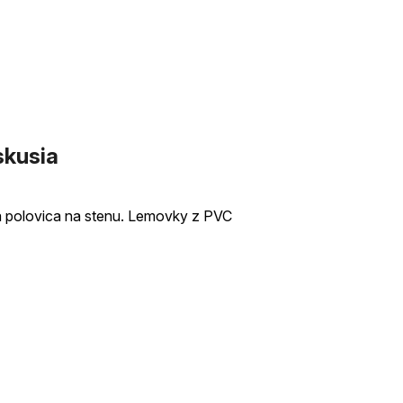
čiek.
skusia
 a polovica na stenu. Lemovky z PVC