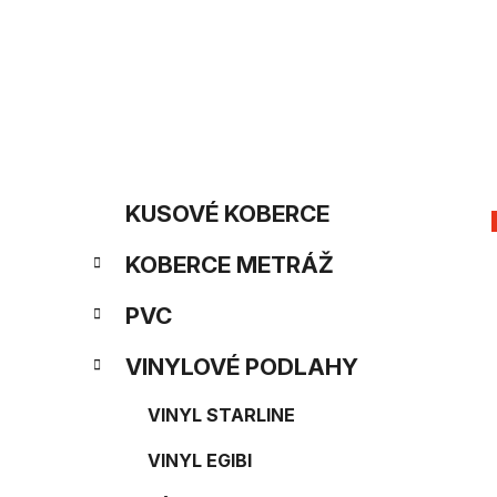
Prejsť
na
obsah
B
K
Preskočiť
KUSOVÉ KOBERCE
kategórie
a
o
KOBERCE METRÁŽ
t
č
e
PVC
n
g
VINYLOVÉ PODLAHY
ý
ó
p
VINYL STARLINE
r
i
a
VINYL EGIBI