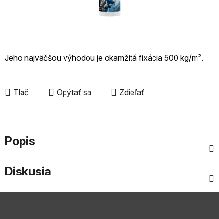
Jeho najväčšou výhodou je okamžitá fixácia 500 kg/m².
Tlač
Opýtať sa
Zdieľať
Popis
Diskusia
Z
á