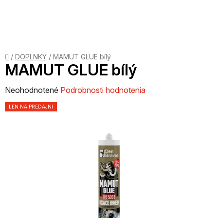
Prejsť
na
obsah
Domov
/
DOPLNKY
/
MAMUT GLUE bílý
MAMUT GLUE bílý
Priemerné
Neohodnotené
Podrobnosti hodnotenia
hodnotenie
LEN NA PREDAJNI
produktu
je
0,0
z
5
hviezdičiek.