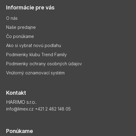
p
Informácie pre vás
ä
t
O nás
i
Naše predajne
e
Čo ponúkame
Ako si vybrať novú podlahu
Podmienky klubu Trend Family
Podmienky ochrany osobných údajov
Vnútorný oznamovací systém
Kontakt
HARIMO s.r.o..
info@limex.cz
+421 2 482 148 05
Ponúkame