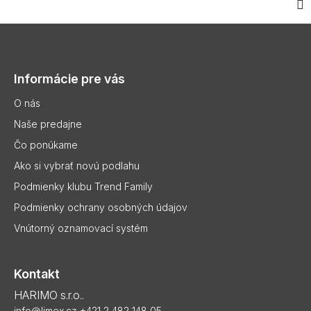
Z
á
p
Informácie pre vás
ä
t
O nás
i
Naše predajne
e
Čo ponúkame
Ako si vybrať novú podlahu
Podmienky klubu Trend Family
Podmienky ochrany osobných údajov
Vnútorný oznamovací systém
Kontakt
HARIMO s.r.o..
info@limex.cz
+421 2 482 148 05