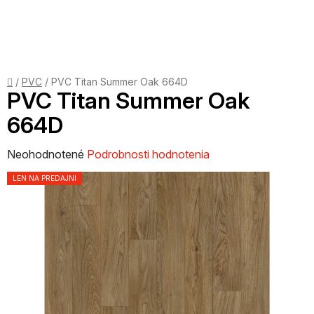
Prejsť
na
obsah
Domov
/
PVC
/
PVC Titan Summer Oak 664D
PVC Titan Summer Oak
664D
Priemerné
Neohodnotené
Podrobnosti hodnotenia
hodnotenie
LEN NA PREDAJNI
produktu
je
0,0
z
5
hviezdičiek.