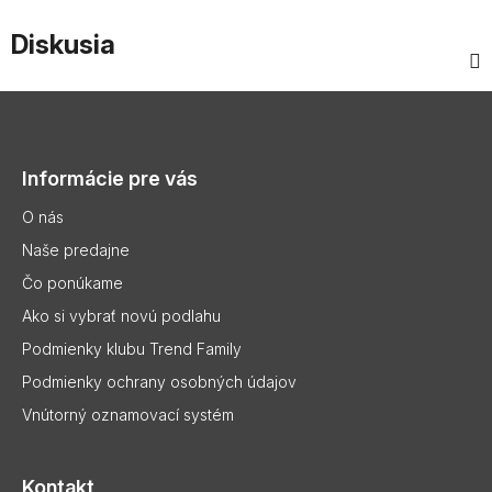
Diskusia
Z
á
p
Informácie pre vás
ä
t
O nás
i
Naše predajne
e
Čo ponúkame
Ako si vybrať novú podlahu
Podmienky klubu Trend Family
Podmienky ochrany osobných údajov
Vnútorný oznamovací systém
Kontakt