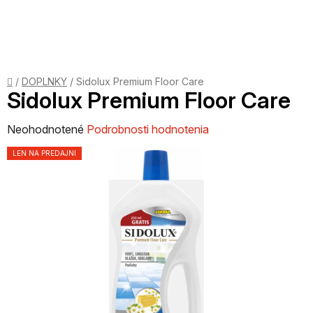
Prejsť
na
obsah
Domov
/
DOPLNKY
/
Sidolux Premium Floor Care
Sidolux Premium Floor Care
Priemerné
Neohodnotené
Podrobnosti hodnotenia
hodnotenie
LEN NA PREDAJNI
produktu
je
0,0
z
5
hviezdičiek.