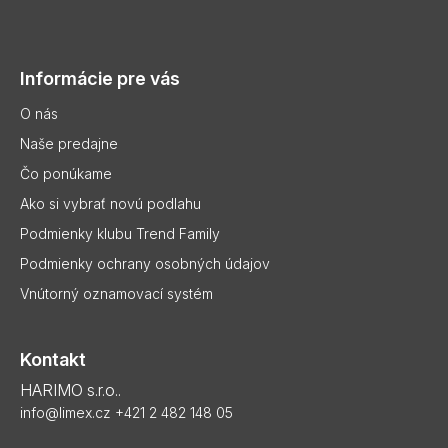
Z
á
p
Informácie pre vás
ä
t
O nás
i
Naše predajne
e
Čo ponúkame
Ako si vybrať novú podlahu
Podmienky klubu Trend Family
Podmienky ochrany osobných údajov
Vnútorný oznamovací systém
Kontakt
HARIMO s.r.o..
info@limex.cz
+421 2 482 148 05