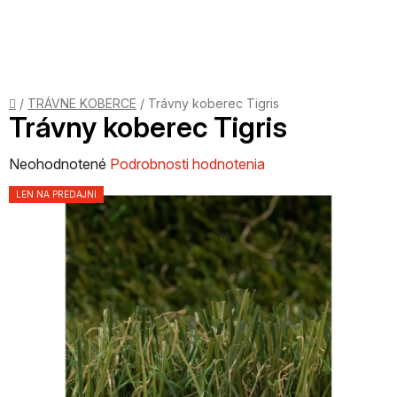
Prejsť
na
obsah
Domov
/
TRÁVNE KOBERCE
/
Trávny koberec Tigris
Trávny koberec Tigris
Priemerné
Neohodnotené
Podrobnosti hodnotenia
hodnotenie
LEN NA PREDAJNI
produktu
je
0,0
z
5
hviezdičiek.