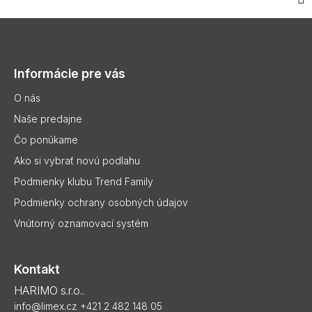
Z
á
p
Informácie pre vás
ä
t
O nás
i
Naše predajne
e
Čo ponúkame
Ako si vybrať novú podlahu
Podmienky klubu Trend Family
Podmienky ochrany osobných údajov
Vnútorný oznamovací systém
Kontakt
HARIMO s.r.o..
info@limex.cz
+421 2 482 148 05